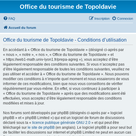
Office du tourisme de Topoldavie
FAQ
Inscription
Connexion
Accueil du forum
Office du tourisme de Topoldavie - Conditions d’utilisation
En accédant à « Office du tourisme de Topoldavie » (désigné ci-après par
« nous », « notre », « nos », « Office du tourisme de Topoldavie » et
« https://web1-math.univ-lyon1.fr/prepa-agreg »), vous acceptez d’être
légalement responsable des conditions suivantes. Si vous n’acceptez pas
d’être légalement responsable de toutes les conditions suivantes, veuillez ne
pas utiliser et accéder à « Office du tourisme de Topoldavie ». Nous pouvons
modifier ces conditions à n’importe quel moment et nous essaierons de vous
informer de ces modifications, bien que nous vous conseillons de vérifier
régulièrement par vous-même. En effet, si vous continuez à participer à
« Office du tourisme de Topoldavie » après que des modifications aient été
effectuées, vous acceptez d’être légalement responsable des conditions
modifiées et mises à jour.
Nos forums sont développés par phpBB (désignés ci-après par « logiciel
phpBB » et « phpBB Limited ») qui est un logiciel de forum de discussions
déclaré sous la «
licence publique générale GNU 2.0
» et qui peut être
téléchargé sur
le site de phpBB
(en anglais). Le logiciel phpBB a pour seul but
de faciliter les discussions sur internet et phpBB Limited ne peut en aucun cas