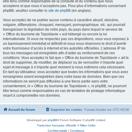
être tenu comme responsable de la conduite et du contenu que nous
acceptons et que nous n’acceptons pas. Pour plus d’informations concernant
phpBB, veuillez consulter
le site de phpBB
(en anglais).
Vous acceptez de ne publier aucun contenu à caractère abusif, obscène,
vulgaire, diffamatoire, choquant, menaçant, pornographique, etc. qui pourrait
transgresser la législation de votre pays, du pays dans lequel le serveur de
« Office du tourisme de Topoldavie » est hébergé ou encore la loi
internationale. Si vous ne respectez pas ces dispositions, vous vous exposez à
un bannissement immédiat et définitif et nous nous réservons le droit d’avertir
votre fournisseur d’accès à internet et les autorités officielles. L’adresse IP de
tous les messages est enregistrée afin d’aider au renforcement de ces
conditions. Vous acceptez le fait que « Office du tourisme de Topoldavie » ait le
droit de supprimer, de modifier, de déplacer ou de verrouiller n’importe quel
sujet et message à n’importe quel moment si nous estimons cela nécessaire.
En tant qu’utilisateur, vous acceptez que toutes les informations que vous avez
renseignées soient enregistrées dans notre base de données. Bien que ces
informations ne seront pas diffusées à une tierce partie sans votre
consentement, ni « Office du tourisme de Topoldavie », ni phpBB, ne pourront
être tenus comme responsables en cas de tentative de piratage informatique
visant à compromettre vos données.
Accueil du forum
Supprimer les cookies
Fuseau horaire sur
UTC+02:00
Développé par
phpBB
® Forum Software © phpBB Limited
Traduction française officielle
©
Miles Cellar
Confidentialité
|
Conditions