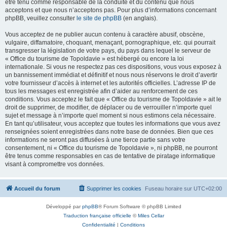
être tenu comme responsable de la conduite et du contenu que nous
acceptons et que nous n’acceptons pas. Pour plus d’informations concernant
phpBB, veuillez consulter
le site de phpBB
(en anglais).
Vous acceptez de ne publier aucun contenu à caractère abusif, obscène,
vulgaire, diffamatoire, choquant, menaçant, pornographique, etc. qui pourrait
transgresser la législation de votre pays, du pays dans lequel le serveur de
« Office du tourisme de Topoldavie » est hébergé ou encore la loi
internationale. Si vous ne respectez pas ces dispositions, vous vous exposez à
un bannissement immédiat et définitif et nous nous réservons le droit d’avertir
votre fournisseur d’accès à internet et les autorités officielles. L’adresse IP de
tous les messages est enregistrée afin d’aider au renforcement de ces
conditions. Vous acceptez le fait que « Office du tourisme de Topoldavie » ait le
droit de supprimer, de modifier, de déplacer ou de verrouiller n’importe quel
sujet et message à n’importe quel moment si nous estimons cela nécessaire.
En tant qu’utilisateur, vous acceptez que toutes les informations que vous avez
renseignées soient enregistrées dans notre base de données. Bien que ces
informations ne seront pas diffusées à une tierce partie sans votre
consentement, ni « Office du tourisme de Topoldavie », ni phpBB, ne pourront
être tenus comme responsables en cas de tentative de piratage informatique
visant à compromettre vos données.
Accueil du forum
Supprimer les cookies
Fuseau horaire sur
UTC+02:00
Développé par
phpBB
® Forum Software © phpBB Limited
Traduction française officielle
©
Miles Cellar
Confidentialité
|
Conditions