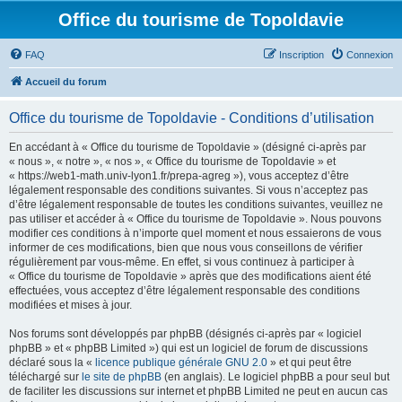
Office du tourisme de Topoldavie
FAQ
Inscription
Connexion
Accueil du forum
Office du tourisme de Topoldavie - Conditions d’utilisation
En accédant à « Office du tourisme de Topoldavie » (désigné ci-après par
« nous », « notre », « nos », « Office du tourisme de Topoldavie » et
« https://web1-math.univ-lyon1.fr/prepa-agreg »), vous acceptez d’être
légalement responsable des conditions suivantes. Si vous n’acceptez pas
d’être légalement responsable de toutes les conditions suivantes, veuillez ne
pas utiliser et accéder à « Office du tourisme de Topoldavie ». Nous pouvons
modifier ces conditions à n’importe quel moment et nous essaierons de vous
informer de ces modifications, bien que nous vous conseillons de vérifier
régulièrement par vous-même. En effet, si vous continuez à participer à
« Office du tourisme de Topoldavie » après que des modifications aient été
effectuées, vous acceptez d’être légalement responsable des conditions
modifiées et mises à jour.
Nos forums sont développés par phpBB (désignés ci-après par « logiciel
phpBB » et « phpBB Limited ») qui est un logiciel de forum de discussions
déclaré sous la «
licence publique générale GNU 2.0
» et qui peut être
téléchargé sur
le site de phpBB
(en anglais). Le logiciel phpBB a pour seul but
de faciliter les discussions sur internet et phpBB Limited ne peut en aucun cas