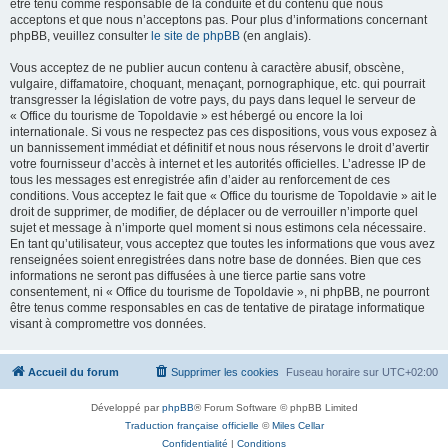
être tenu comme responsable de la conduite et du contenu que nous
acceptons et que nous n’acceptons pas. Pour plus d’informations concernant
phpBB, veuillez consulter
le site de phpBB
(en anglais).
Vous acceptez de ne publier aucun contenu à caractère abusif, obscène,
vulgaire, diffamatoire, choquant, menaçant, pornographique, etc. qui pourrait
transgresser la législation de votre pays, du pays dans lequel le serveur de
« Office du tourisme de Topoldavie » est hébergé ou encore la loi
internationale. Si vous ne respectez pas ces dispositions, vous vous exposez à
un bannissement immédiat et définitif et nous nous réservons le droit d’avertir
votre fournisseur d’accès à internet et les autorités officielles. L’adresse IP de
tous les messages est enregistrée afin d’aider au renforcement de ces
conditions. Vous acceptez le fait que « Office du tourisme de Topoldavie » ait le
droit de supprimer, de modifier, de déplacer ou de verrouiller n’importe quel
sujet et message à n’importe quel moment si nous estimons cela nécessaire.
En tant qu’utilisateur, vous acceptez que toutes les informations que vous avez
renseignées soient enregistrées dans notre base de données. Bien que ces
informations ne seront pas diffusées à une tierce partie sans votre
consentement, ni « Office du tourisme de Topoldavie », ni phpBB, ne pourront
être tenus comme responsables en cas de tentative de piratage informatique
visant à compromettre vos données.
Accueil du forum
Supprimer les cookies
Fuseau horaire sur
UTC+02:00
Développé par
phpBB
® Forum Software © phpBB Limited
Traduction française officielle
©
Miles Cellar
Confidentialité
|
Conditions