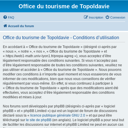
Office du tourisme de Topoldavie
FAQ
Inscription
Connexion
Accueil du forum
Office du tourisme de Topoldavie - Conditions d’utilisation
En accédant à « Office du tourisme de Topoldavie » (désigné ci-après par
« nous », « notre », « nos », « Office du tourisme de Topoldavie » et
« https://web1-math.univ-lyon1.fr/prepa-agreg »), vous acceptez d’être
légalement responsable des conditions suivantes. Si vous n’acceptez pas
d’être légalement responsable de toutes les conditions suivantes, veuillez ne
pas utiliser et accéder à « Office du tourisme de Topoldavie ». Nous pouvons
modifier ces conditions à n’importe quel moment et nous essaierons de vous
informer de ces modifications, bien que nous vous conseillons de vérifier
régulièrement par vous-même. En effet, si vous continuez à participer à
« Office du tourisme de Topoldavie » après que des modifications aient été
effectuées, vous acceptez d’être légalement responsable des conditions
modifiées et mises à jour.
Nos forums sont développés par phpBB (désignés ci-après par « logiciel
phpBB » et « phpBB Limited ») qui est un logiciel de forum de discussions
déclaré sous la «
licence publique générale GNU 2.0
» et qui peut être
téléchargé sur
le site de phpBB
(en anglais). Le logiciel phpBB a pour seul but
de faciliter les discussions sur internet et phpBB Limited ne peut en aucun cas