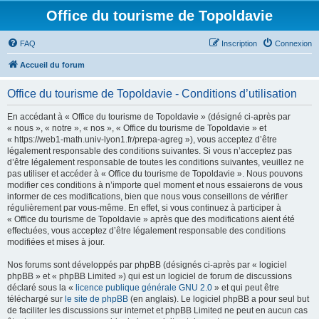
Office du tourisme de Topoldavie
FAQ
Inscription
Connexion
Accueil du forum
Office du tourisme de Topoldavie - Conditions d’utilisation
En accédant à « Office du tourisme de Topoldavie » (désigné ci-après par
« nous », « notre », « nos », « Office du tourisme de Topoldavie » et
« https://web1-math.univ-lyon1.fr/prepa-agreg »), vous acceptez d’être
légalement responsable des conditions suivantes. Si vous n’acceptez pas
d’être légalement responsable de toutes les conditions suivantes, veuillez ne
pas utiliser et accéder à « Office du tourisme de Topoldavie ». Nous pouvons
modifier ces conditions à n’importe quel moment et nous essaierons de vous
informer de ces modifications, bien que nous vous conseillons de vérifier
régulièrement par vous-même. En effet, si vous continuez à participer à
« Office du tourisme de Topoldavie » après que des modifications aient été
effectuées, vous acceptez d’être légalement responsable des conditions
modifiées et mises à jour.
Nos forums sont développés par phpBB (désignés ci-après par « logiciel
phpBB » et « phpBB Limited ») qui est un logiciel de forum de discussions
déclaré sous la «
licence publique générale GNU 2.0
» et qui peut être
téléchargé sur
le site de phpBB
(en anglais). Le logiciel phpBB a pour seul but
de faciliter les discussions sur internet et phpBB Limited ne peut en aucun cas