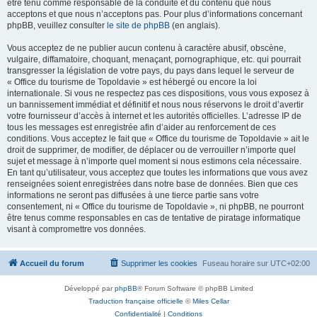
être tenu comme responsable de la conduite et du contenu que nous
acceptons et que nous n’acceptons pas. Pour plus d’informations concernant
phpBB, veuillez consulter
le site de phpBB
(en anglais).
Vous acceptez de ne publier aucun contenu à caractère abusif, obscène,
vulgaire, diffamatoire, choquant, menaçant, pornographique, etc. qui pourrait
transgresser la législation de votre pays, du pays dans lequel le serveur de
« Office du tourisme de Topoldavie » est hébergé ou encore la loi
internationale. Si vous ne respectez pas ces dispositions, vous vous exposez à
un bannissement immédiat et définitif et nous nous réservons le droit d’avertir
votre fournisseur d’accès à internet et les autorités officielles. L’adresse IP de
tous les messages est enregistrée afin d’aider au renforcement de ces
conditions. Vous acceptez le fait que « Office du tourisme de Topoldavie » ait le
droit de supprimer, de modifier, de déplacer ou de verrouiller n’importe quel
sujet et message à n’importe quel moment si nous estimons cela nécessaire.
En tant qu’utilisateur, vous acceptez que toutes les informations que vous avez
renseignées soient enregistrées dans notre base de données. Bien que ces
informations ne seront pas diffusées à une tierce partie sans votre
consentement, ni « Office du tourisme de Topoldavie », ni phpBB, ne pourront
être tenus comme responsables en cas de tentative de piratage informatique
visant à compromettre vos données.
Accueil du forum
Supprimer les cookies
Fuseau horaire sur
UTC+02:00
Développé par
phpBB
® Forum Software © phpBB Limited
Traduction française officielle
©
Miles Cellar
Confidentialité
|
Conditions