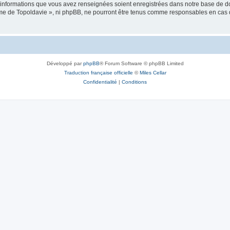
es informations que vous avez renseignées soient enregistrées dans notre base de 
isme de Topoldavie », ni phpBB, ne pourront être tenus comme responsables en cas 
Développé par
phpBB
® Forum Software © phpBB Limited
Traduction française officielle
©
Miles Cellar
Confidentialité
|
Conditions