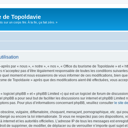
e de Topoldavie
sur un corps fini. À la fin, ça fait zéro. »
tilisation
après par « nous », « notre », « nos », « Office du tourisme de Topoldavie » et « h
 n’acceptez pas d’être légalement responsable de toutes les conditions suivantes, v
e quel moment et nous essaierons de vous informer de ces modifications, bien que 
ourisme de Topoldavie » après que des modifications aient été effectuées, vous acce
 logiciel phpBB » et « phpBB Limited ») qui est un logiciel de forum de discussio
iel phpBB a pour seul but de faciliter les discussions sur internet et phpBB Limit
ptons pas. Pour plus d’informations concernant phpBB, veuillez consulter
le site 
obscène, vulgaire, diffamatoire, choquant, menaçant, pornographique, etc. qui pourr
ébergé ou encore la loi internationale. Si vous ne respectez pas ces dispositions, 
 à internet et les autorités officielles. L’adresse IP de tous les messages est enregi
e droit de supprimer, de modifier, de déplacer ou de verrouiller n’importe quel suje