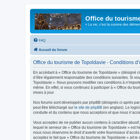
Office du tourism
« La vie, c'est la somme des éléments 
FAQ
Accueil du forum
Office du tourisme de Topoldavie - Conditions d’u
En accédant à « Office du tourisme de Topoldavie » (désigné ci-
d’être légalement responsable des conditions suivantes. Si vous
Topoldavie ». Nous pouvons modifier ces conditions à n’import
même. En effet, si vous continuez à participer à « Office du t
mises à jour.
Nos forums sont développés par phpBB (désignés ci-après par «
peut être téléchargé sur
le site de phpBB
(en anglais). Le logic
conduite et du contenu que nous acceptons et que nous n’acce
Vous acceptez de ne publier aucun contenu à caractère abusif, 
lequel le serveur de « Office du tourisme de Topoldavie » est h
nous nous réservons le droit d’avertir votre fournisseur d’accès
acceptez le fait que « Office du tourisme de Topoldavie » ait l