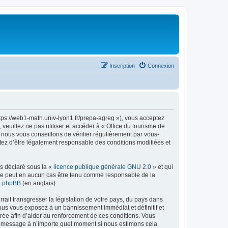
Inscription
Connexion
ttps://web1-math.univ-lyon1.fr/prepa-agreg »), vous acceptez
euillez ne pas utiliser et accéder à « Office du tourisme de
nous vous conseillons de vérifier régulièrement par vous-
ptez d’être légalement responsable des conditions modifiées et
ns déclaré sous la «
licence publique générale GNU 2.0
» et qui
ed ne peut en aucun cas être tenu comme responsable de la
de phpBB
(en anglais).
ait transgresser la législation de votre pays, du pays dans
vous vous exposez à un bannissement immédiat et définitif et
strée afin d’aider au renforcement de ces conditions. Vous
t et message à n’importe quel moment si nous estimons cela