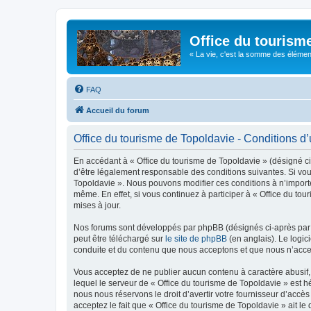
Office du tourism
« La vie, c'est la somme des éléments 
FAQ
Accueil du forum
Office du tourisme de Topoldavie - Conditions d’u
En accédant à « Office du tourisme de Topoldavie » (désigné ci-
d’être légalement responsable des conditions suivantes. Si vous
Topoldavie ». Nous pouvons modifier ces conditions à n’import
même. En effet, si vous continuez à participer à « Office du t
mises à jour.
Nos forums sont développés par phpBB (désignés ci-après par «
peut être téléchargé sur
le site de phpBB
(en anglais). Le logic
conduite et du contenu que nous acceptons et que nous n’acce
Vous acceptez de ne publier aucun contenu à caractère abusif, 
lequel le serveur de « Office du tourisme de Topoldavie » est h
nous nous réservons le droit d’avertir votre fournisseur d’accès
acceptez le fait que « Office du tourisme de Topoldavie » ait l