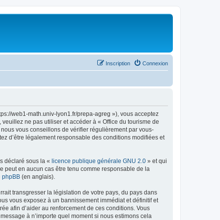
Inscription
Connexion
ttps://web1-math.univ-lyon1.fr/prepa-agreg »), vous acceptez
euillez ne pas utiliser et accéder à « Office du tourisme de
nous vous conseillons de vérifier régulièrement par vous-
ptez d’être légalement responsable des conditions modifiées et
ns déclaré sous la «
licence publique générale GNU 2.0
» et qui
ed ne peut en aucun cas être tenu comme responsable de la
de phpBB
(en anglais).
ait transgresser la législation de votre pays, du pays dans
vous vous exposez à un bannissement immédiat et définitif et
strée afin d’aider au renforcement de ces conditions. Vous
t et message à n’importe quel moment si nous estimons cela