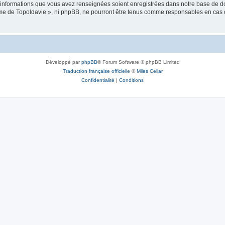
es informations que vous avez renseignées soient enregistrées dans notre base de 
isme de Topoldavie », ni phpBB, ne pourront être tenus comme responsables en cas 
Développé par
phpBB
® Forum Software © phpBB Limited
Traduction française officielle
©
Miles Cellar
Confidentialité
|
Conditions