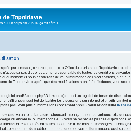
e de Topoldavie
sur un corps fini. À la fin, ça fait zéro. »
tilisation
après par « nous », « notre », « nos », « Office du tourisme de Topoldavie » et « h
 n’acceptez pas d’être légalement responsable de toutes les conditions suivantes, v
e quel moment et nous essaierons de vous informer de ces modifications, bien que 
ourisme de Topoldavie » après que des modifications aient été effectuées, vous acce
 logiciel phpBB » et « phpBB Limited ») qui est un logiciel de forum de discussio
iel phpBB a pour seul but de faciliter les discussions sur internet et phpBB Limit
ptons pas. Pour plus d’informations concernant phpBB, veuillez consulter
le site 
obscène, vulgaire, diffamatoire, choquant, menaçant, pornographique, etc. qui pourr
ébergé ou encore la loi internationale. Si vous ne respectez pas ces dispositions, 
 à internet et les autorités officielles. L’adresse IP de tous les messages est enregi
e droit de supprimer, de modifier, de déplacer ou de verrouiller n’importe quel suje