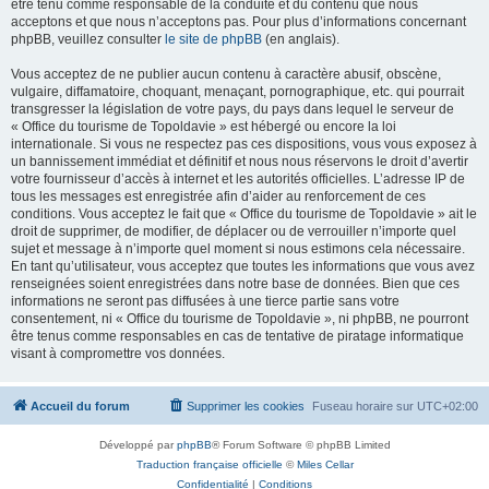
être tenu comme responsable de la conduite et du contenu que nous
acceptons et que nous n’acceptons pas. Pour plus d’informations concernant
phpBB, veuillez consulter
le site de phpBB
(en anglais).
Vous acceptez de ne publier aucun contenu à caractère abusif, obscène,
vulgaire, diffamatoire, choquant, menaçant, pornographique, etc. qui pourrait
transgresser la législation de votre pays, du pays dans lequel le serveur de
« Office du tourisme de Topoldavie » est hébergé ou encore la loi
internationale. Si vous ne respectez pas ces dispositions, vous vous exposez à
un bannissement immédiat et définitif et nous nous réservons le droit d’avertir
votre fournisseur d’accès à internet et les autorités officielles. L’adresse IP de
tous les messages est enregistrée afin d’aider au renforcement de ces
conditions. Vous acceptez le fait que « Office du tourisme de Topoldavie » ait le
droit de supprimer, de modifier, de déplacer ou de verrouiller n’importe quel
sujet et message à n’importe quel moment si nous estimons cela nécessaire.
En tant qu’utilisateur, vous acceptez que toutes les informations que vous avez
renseignées soient enregistrées dans notre base de données. Bien que ces
informations ne seront pas diffusées à une tierce partie sans votre
consentement, ni « Office du tourisme de Topoldavie », ni phpBB, ne pourront
être tenus comme responsables en cas de tentative de piratage informatique
visant à compromettre vos données.
Accueil du forum
Supprimer les cookies
Fuseau horaire sur
UTC+02:00
Développé par
phpBB
® Forum Software © phpBB Limited
Traduction française officielle
©
Miles Cellar
Confidentialité
|
Conditions