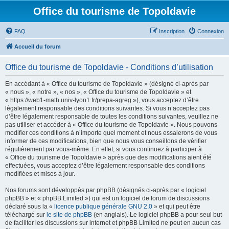
Office du tourisme de Topoldavie
FAQ
Inscription
Connexion
Accueil du forum
Office du tourisme de Topoldavie - Conditions d’utilisation
En accédant à « Office du tourisme de Topoldavie » (désigné ci-après par
« nous », « notre », « nos », « Office du tourisme de Topoldavie » et
« https://web1-math.univ-lyon1.fr/prepa-agreg »), vous acceptez d’être
légalement responsable des conditions suivantes. Si vous n’acceptez pas
d’être légalement responsable de toutes les conditions suivantes, veuillez ne
pas utiliser et accéder à « Office du tourisme de Topoldavie ». Nous pouvons
modifier ces conditions à n’importe quel moment et nous essaierons de vous
informer de ces modifications, bien que nous vous conseillons de vérifier
régulièrement par vous-même. En effet, si vous continuez à participer à
« Office du tourisme de Topoldavie » après que des modifications aient été
effectuées, vous acceptez d’être légalement responsable des conditions
modifiées et mises à jour.
Nos forums sont développés par phpBB (désignés ci-après par « logiciel
phpBB » et « phpBB Limited ») qui est un logiciel de forum de discussions
déclaré sous la «
licence publique générale GNU 2.0
» et qui peut être
téléchargé sur
le site de phpBB
(en anglais). Le logiciel phpBB a pour seul but
de faciliter les discussions sur internet et phpBB Limited ne peut en aucun cas