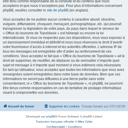
être tenu comme responsable de la conduite et du contenu que nous
acceptons et que nous n’acceptons pas. Pour plus d’informations concernant
phpBB, veuillez consulter
le site de phpBB
(en anglais).
Vous acceptez de ne publier aucun contenu à caractère abusif, obscène,
vulgaire, diffamatoire, choquant, menaçant, pornographique, etc. qui pourrait
transgresser la législation de votre pays, du pays dans lequel le serveur de
« Office du tourisme de Topoldavie » est hébergé ou encore la loi
internationale. Si vous ne respectez pas ces dispositions, vous vous exposez à
un bannissement immédiat et définitif et nous nous réservons le droit d’avertir
votre fournisseur d’accès à internet et les autorités officielles. L’adresse IP de
tous les messages est enregistrée afin d’aider au renforcement de ces
conditions. Vous acceptez le fait que « Office du tourisme de Topoldavie » ait le
droit de supprimer, de modifier, de déplacer ou de verrouiller n’importe quel
sujet et message à n’importe quel moment si nous estimons cela nécessaire.
En tant qu’utilisateur, vous acceptez que toutes les informations que vous avez
renseignées soient enregistrées dans notre base de données. Bien que ces
informations ne seront pas diffusées à une tierce partie sans votre
consentement, ni « Office du tourisme de Topoldavie », ni phpBB, ne pourront
être tenus comme responsables en cas de tentative de piratage informatique
visant à compromettre vos données.
Accueil du forum
Supprimer les cookies
Fuseau horaire sur
UTC+02:00
Développé par
phpBB
® Forum Software © phpBB Limited
Traduction française officielle
©
Miles Cellar
Confidentialité
|
Conditions