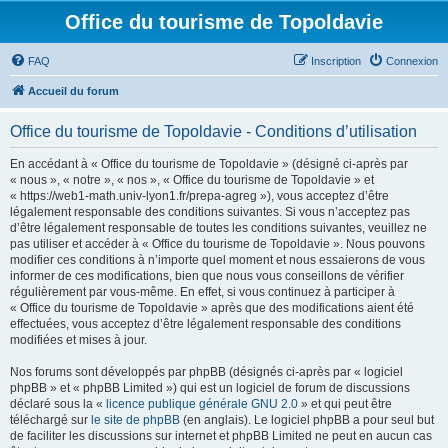
Office du tourisme de Topoldavie
FAQ
Inscription
Connexion
Accueil du forum
Office du tourisme de Topoldavie - Conditions d’utilisation
En accédant à « Office du tourisme de Topoldavie » (désigné ci-après par
« nous », « notre », « nos », « Office du tourisme de Topoldavie » et
« https://web1-math.univ-lyon1.fr/prepa-agreg »), vous acceptez d’être
légalement responsable des conditions suivantes. Si vous n’acceptez pas
d’être légalement responsable de toutes les conditions suivantes, veuillez ne
pas utiliser et accéder à « Office du tourisme de Topoldavie ». Nous pouvons
modifier ces conditions à n’importe quel moment et nous essaierons de vous
informer de ces modifications, bien que nous vous conseillons de vérifier
régulièrement par vous-même. En effet, si vous continuez à participer à
« Office du tourisme de Topoldavie » après que des modifications aient été
effectuées, vous acceptez d’être légalement responsable des conditions
modifiées et mises à jour.
Nos forums sont développés par phpBB (désignés ci-après par « logiciel
phpBB » et « phpBB Limited ») qui est un logiciel de forum de discussions
déclaré sous la «
licence publique générale GNU 2.0
» et qui peut être
téléchargé sur
le site de phpBB
(en anglais). Le logiciel phpBB a pour seul but
de faciliter les discussions sur internet et phpBB Limited ne peut en aucun cas