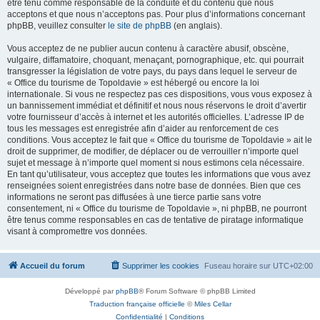
être tenu comme responsable de la conduite et du contenu que nous
acceptons et que nous n’acceptons pas. Pour plus d’informations concernant
phpBB, veuillez consulter
le site de phpBB
(en anglais).
Vous acceptez de ne publier aucun contenu à caractère abusif, obscène,
vulgaire, diffamatoire, choquant, menaçant, pornographique, etc. qui pourrait
transgresser la législation de votre pays, du pays dans lequel le serveur de
« Office du tourisme de Topoldavie » est hébergé ou encore la loi
internationale. Si vous ne respectez pas ces dispositions, vous vous exposez à
un bannissement immédiat et définitif et nous nous réservons le droit d’avertir
votre fournisseur d’accès à internet et les autorités officielles. L’adresse IP de
tous les messages est enregistrée afin d’aider au renforcement de ces
conditions. Vous acceptez le fait que « Office du tourisme de Topoldavie » ait le
droit de supprimer, de modifier, de déplacer ou de verrouiller n’importe quel
sujet et message à n’importe quel moment si nous estimons cela nécessaire.
En tant qu’utilisateur, vous acceptez que toutes les informations que vous avez
renseignées soient enregistrées dans notre base de données. Bien que ces
informations ne seront pas diffusées à une tierce partie sans votre
consentement, ni « Office du tourisme de Topoldavie », ni phpBB, ne pourront
être tenus comme responsables en cas de tentative de piratage informatique
visant à compromettre vos données.
Accueil du forum
Supprimer les cookies
Fuseau horaire sur
UTC+02:00
Développé par
phpBB
® Forum Software © phpBB Limited
Traduction française officielle
©
Miles Cellar
Confidentialité
|
Conditions