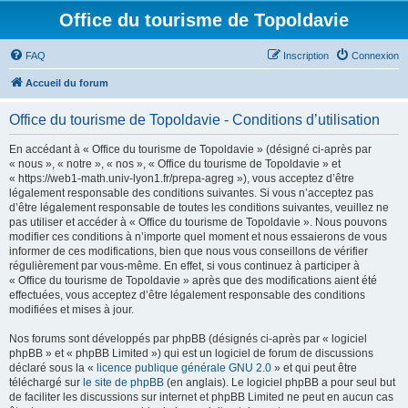
Office du tourisme de Topoldavie
FAQ
Inscription
Connexion
Accueil du forum
Office du tourisme de Topoldavie - Conditions d’utilisation
En accédant à « Office du tourisme de Topoldavie » (désigné ci-après par
« nous », « notre », « nos », « Office du tourisme de Topoldavie » et
« https://web1-math.univ-lyon1.fr/prepa-agreg »), vous acceptez d’être
légalement responsable des conditions suivantes. Si vous n’acceptez pas
d’être légalement responsable de toutes les conditions suivantes, veuillez ne
pas utiliser et accéder à « Office du tourisme de Topoldavie ». Nous pouvons
modifier ces conditions à n’importe quel moment et nous essaierons de vous
informer de ces modifications, bien que nous vous conseillons de vérifier
régulièrement par vous-même. En effet, si vous continuez à participer à
« Office du tourisme de Topoldavie » après que des modifications aient été
effectuées, vous acceptez d’être légalement responsable des conditions
modifiées et mises à jour.
Nos forums sont développés par phpBB (désignés ci-après par « logiciel
phpBB » et « phpBB Limited ») qui est un logiciel de forum de discussions
déclaré sous la «
licence publique générale GNU 2.0
» et qui peut être
téléchargé sur
le site de phpBB
(en anglais). Le logiciel phpBB a pour seul but
de faciliter les discussions sur internet et phpBB Limited ne peut en aucun cas