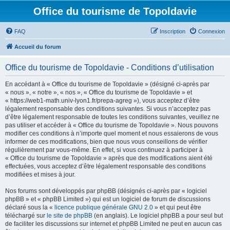
Office du tourisme de Topoldavie
FAQ
Inscription
Connexion
Accueil du forum
Office du tourisme de Topoldavie - Conditions d’utilisation
En accédant à « Office du tourisme de Topoldavie » (désigné ci-après par
« nous », « notre », « nos », « Office du tourisme de Topoldavie » et
« https://web1-math.univ-lyon1.fr/prepa-agreg »), vous acceptez d’être
légalement responsable des conditions suivantes. Si vous n’acceptez pas
d’être légalement responsable de toutes les conditions suivantes, veuillez ne
pas utiliser et accéder à « Office du tourisme de Topoldavie ». Nous pouvons
modifier ces conditions à n’importe quel moment et nous essaierons de vous
informer de ces modifications, bien que nous vous conseillons de vérifier
régulièrement par vous-même. En effet, si vous continuez à participer à
« Office du tourisme de Topoldavie » après que des modifications aient été
effectuées, vous acceptez d’être légalement responsable des conditions
modifiées et mises à jour.
Nos forums sont développés par phpBB (désignés ci-après par « logiciel
phpBB » et « phpBB Limited ») qui est un logiciel de forum de discussions
déclaré sous la «
licence publique générale GNU 2.0
» et qui peut être
téléchargé sur
le site de phpBB
(en anglais). Le logiciel phpBB a pour seul but
de faciliter les discussions sur internet et phpBB Limited ne peut en aucun cas