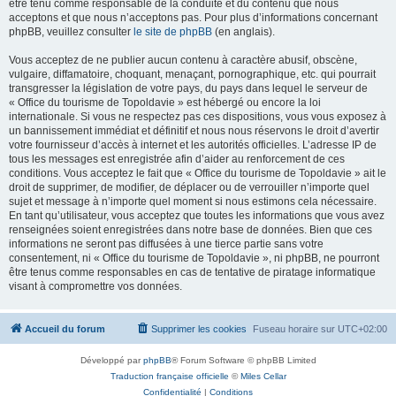
être tenu comme responsable de la conduite et du contenu que nous
acceptons et que nous n’acceptons pas. Pour plus d’informations concernant
phpBB, veuillez consulter
le site de phpBB
(en anglais).
Vous acceptez de ne publier aucun contenu à caractère abusif, obscène,
vulgaire, diffamatoire, choquant, menaçant, pornographique, etc. qui pourrait
transgresser la législation de votre pays, du pays dans lequel le serveur de
« Office du tourisme de Topoldavie » est hébergé ou encore la loi
internationale. Si vous ne respectez pas ces dispositions, vous vous exposez à
un bannissement immédiat et définitif et nous nous réservons le droit d’avertir
votre fournisseur d’accès à internet et les autorités officielles. L’adresse IP de
tous les messages est enregistrée afin d’aider au renforcement de ces
conditions. Vous acceptez le fait que « Office du tourisme de Topoldavie » ait le
droit de supprimer, de modifier, de déplacer ou de verrouiller n’importe quel
sujet et message à n’importe quel moment si nous estimons cela nécessaire.
En tant qu’utilisateur, vous acceptez que toutes les informations que vous avez
renseignées soient enregistrées dans notre base de données. Bien que ces
informations ne seront pas diffusées à une tierce partie sans votre
consentement, ni « Office du tourisme de Topoldavie », ni phpBB, ne pourront
être tenus comme responsables en cas de tentative de piratage informatique
visant à compromettre vos données.
Accueil du forum
Supprimer les cookies
Fuseau horaire sur
UTC+02:00
Développé par
phpBB
® Forum Software © phpBB Limited
Traduction française officielle
©
Miles Cellar
Confidentialité
|
Conditions