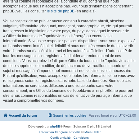
être tenu comme responsable de la conduite et du contenu que nous
acceptons et que nous n’acceptons pas. Pour plus d’informations concernant
phpBB, veuillez consulter
le site de phpBB
(en anglais).
Vous acceptez de ne publier aucun contenu à caractère abusif, obscène,
vulgaire, diffamatoire, choquant, menaçant, pornographique, etc. qui pourrait
transgresser la législation de votre pays, du pays dans lequel le serveur de
« Office du tourisme de Topoldavie » est hébergé ou encore la loi
internationale. Si vous ne respectez pas ces dispositions, vous vous exposez à
un bannissement immédiat et définitif et nous nous réservons le droit d’avertir
votre fournisseur d’accès à internet et les autorités officielles. L’adresse IP de
tous les messages est enregistrée afin d’aider au renforcement de ces
conditions. Vous acceptez le fait que « Office du tourisme de Topoldavie » ait le
droit de supprimer, de modifier, de déplacer ou de verrouiller n’importe quel
sujet et message à n’importe quel moment si nous estimons cela nécessaire.
En tant qu’utilisateur, vous acceptez que toutes les informations que vous avez
renseignées soient enregistrées dans notre base de données. Bien que ces
informations ne seront pas diffusées à une tierce partie sans votre
consentement, ni « Office du tourisme de Topoldavie », ni phpBB, ne pourront
être tenus comme responsables en cas de tentative de piratage informatique
visant à compromettre vos données.
Accueil du forum
Supprimer les cookies
Fuseau horaire sur
UTC+02:00
Développé par
phpBB
® Forum Software © phpBB Limited
Traduction française officielle
©
Miles Cellar
Confidentialité
|
Conditions