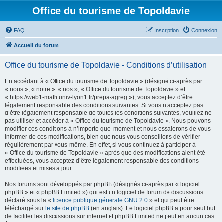
Office du tourisme de Topoldavie
FAQ
Inscription
Connexion
Accueil du forum
Office du tourisme de Topoldavie - Conditions d’utilisation
En accédant à « Office du tourisme de Topoldavie » (désigné ci-après par
« nous », « notre », « nos », « Office du tourisme de Topoldavie » et
« https://web1-math.univ-lyon1.fr/prepa-agreg »), vous acceptez d’être
légalement responsable des conditions suivantes. Si vous n’acceptez pas
d’être légalement responsable de toutes les conditions suivantes, veuillez ne
pas utiliser et accéder à « Office du tourisme de Topoldavie ». Nous pouvons
modifier ces conditions à n’importe quel moment et nous essaierons de vous
informer de ces modifications, bien que nous vous conseillons de vérifier
régulièrement par vous-même. En effet, si vous continuez à participer à
« Office du tourisme de Topoldavie » après que des modifications aient été
effectuées, vous acceptez d’être légalement responsable des conditions
modifiées et mises à jour.
Nos forums sont développés par phpBB (désignés ci-après par « logiciel
phpBB » et « phpBB Limited ») qui est un logiciel de forum de discussions
déclaré sous la «
licence publique générale GNU 2.0
» et qui peut être
téléchargé sur
le site de phpBB
(en anglais). Le logiciel phpBB a pour seul but
de faciliter les discussions sur internet et phpBB Limited ne peut en aucun cas