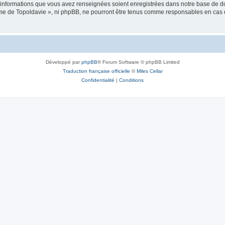
es informations que vous avez renseignées soient enregistrées dans notre base de 
isme de Topoldavie », ni phpBB, ne pourront être tenus comme responsables en cas 
Développé par
phpBB
® Forum Software © phpBB Limited
Traduction française officielle
©
Miles Cellar
Confidentialité
|
Conditions