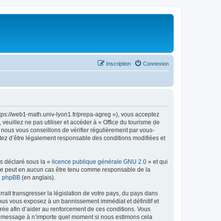
Inscription
Connexion
ttps://web1-math.univ-lyon1.fr/prepa-agreg »), vous acceptez
euillez ne pas utiliser et accéder à « Office du tourisme de
nous vous conseillons de vérifier régulièrement par vous-
ptez d’être légalement responsable des conditions modifiées et
ns déclaré sous la «
licence publique générale GNU 2.0
» et qui
ed ne peut en aucun cas être tenu comme responsable de la
de phpBB
(en anglais).
ait transgresser la législation de votre pays, du pays dans
vous vous exposez à un bannissement immédiat et définitif et
strée afin d’aider au renforcement de ces conditions. Vous
t et message à n’importe quel moment si nous estimons cela