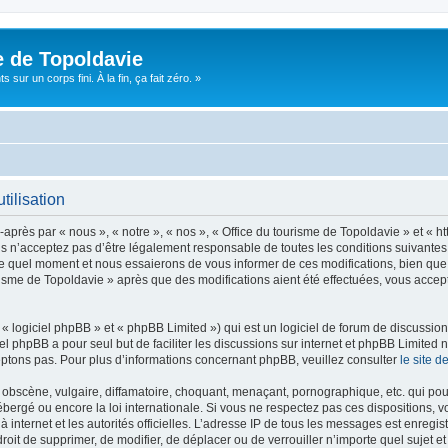
e de Topoldavie
sur un corps fini. À la fin, ça fait zéro. »
tilisation
après par « nous », « notre », « nos », « Office du tourisme de Topoldavie » et « h
 n’acceptez pas d’être légalement responsable de toutes les conditions suivantes, v
e quel moment et nous essaierons de vous informer de ces modifications, bien que 
ourisme de Topoldavie » après que des modifications aient été effectuées, vous acce
 logiciel phpBB » et « phpBB Limited ») qui est un logiciel de forum de discussio
iel phpBB a pour seul but de faciliter les discussions sur internet et phpBB Limit
ptons pas. Pour plus d’informations concernant phpBB, veuillez consulter
le site 
obscène, vulgaire, diffamatoire, choquant, menaçant, pornographique, etc. qui pourr
ébergé ou encore la loi internationale. Si vous ne respectez pas ces dispositions, 
 à internet et les autorités officielles. L’adresse IP de tous les messages est enregi
e droit de supprimer, de modifier, de déplacer ou de verrouiller n’importe quel suje