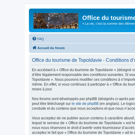
Office du tourism
« La vie, c'est la somme des éléments 
FAQ
Accueil du forum
Office du tourisme de Topoldavie - Conditions d’u
En accédant à « Office du tourisme de Topoldavie » (désigné ci-
d’être légalement responsable des conditions suivantes. Si vous
Topoldavie ». Nous pouvons modifier ces conditions à n’import
même. En effet, si vous continuez à participer à « Office du t
mises à jour.
Nos forums sont développés par phpBB (désignés ci-après par «
peut être téléchargé sur
le site de phpBB
(en anglais). Le logic
conduite et du contenu que nous acceptons et que nous n’acce
Vous acceptez de ne publier aucun contenu à caractère abusif, 
lequel le serveur de « Office du tourisme de Topoldavie » est h
nous nous réservons le droit d’avertir votre fournisseur d’accès
acceptez le fait que « Office du tourisme de Topoldavie » ait l