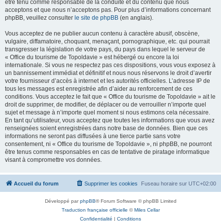
être tenu comme responsable de la conduite et du contenu que nous
acceptons et que nous n’acceptons pas. Pour plus d’informations concernant
phpBB, veuillez consulter
le site de phpBB
(en anglais).
Vous acceptez de ne publier aucun contenu à caractère abusif, obscène,
vulgaire, diffamatoire, choquant, menaçant, pornographique, etc. qui pourrait
transgresser la législation de votre pays, du pays dans lequel le serveur de
« Office du tourisme de Topoldavie » est hébergé ou encore la loi
internationale. Si vous ne respectez pas ces dispositions, vous vous exposez à
un bannissement immédiat et définitif et nous nous réservons le droit d’avertir
votre fournisseur d’accès à internet et les autorités officielles. L’adresse IP de
tous les messages est enregistrée afin d’aider au renforcement de ces
conditions. Vous acceptez le fait que « Office du tourisme de Topoldavie » ait le
droit de supprimer, de modifier, de déplacer ou de verrouiller n’importe quel
sujet et message à n’importe quel moment si nous estimons cela nécessaire.
En tant qu’utilisateur, vous acceptez que toutes les informations que vous avez
renseignées soient enregistrées dans notre base de données. Bien que ces
informations ne seront pas diffusées à une tierce partie sans votre
consentement, ni « Office du tourisme de Topoldavie », ni phpBB, ne pourront
être tenus comme responsables en cas de tentative de piratage informatique
visant à compromettre vos données.
Accueil du forum
Supprimer les cookies
Fuseau horaire sur
UTC+02:00
Développé par
phpBB
® Forum Software © phpBB Limited
Traduction française officielle
©
Miles Cellar
Confidentialité
|
Conditions