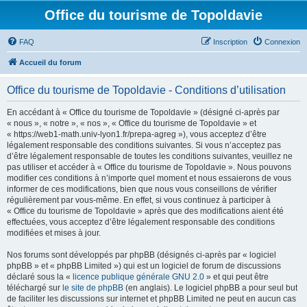
Office du tourisme de Topoldavie
FAQ
Inscription
Connexion
Accueil du forum
Office du tourisme de Topoldavie - Conditions d’utilisation
En accédant à « Office du tourisme de Topoldavie » (désigné ci-après par
« nous », « notre », « nos », « Office du tourisme de Topoldavie » et
« https://web1-math.univ-lyon1.fr/prepa-agreg »), vous acceptez d’être
légalement responsable des conditions suivantes. Si vous n’acceptez pas
d’être légalement responsable de toutes les conditions suivantes, veuillez ne
pas utiliser et accéder à « Office du tourisme de Topoldavie ». Nous pouvons
modifier ces conditions à n’importe quel moment et nous essaierons de vous
informer de ces modifications, bien que nous vous conseillons de vérifier
régulièrement par vous-même. En effet, si vous continuez à participer à
« Office du tourisme de Topoldavie » après que des modifications aient été
effectuées, vous acceptez d’être légalement responsable des conditions
modifiées et mises à jour.
Nos forums sont développés par phpBB (désignés ci-après par « logiciel
phpBB » et « phpBB Limited ») qui est un logiciel de forum de discussions
déclaré sous la «
licence publique générale GNU 2.0
» et qui peut être
téléchargé sur
le site de phpBB
(en anglais). Le logiciel phpBB a pour seul but
de faciliter les discussions sur internet et phpBB Limited ne peut en aucun cas