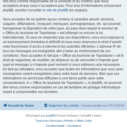
être tenu comme responsable de la conduite et du contenu que nous
acceptons et que nous n’acceptons pas. Pour plus d’informations concernant
phpBB, veuillez consulter
le site de phpBB
(en anglais).
Vous acceptez de ne publier aucun contenu à caractère abusif, obscène,
vulgaire, diffamatoire, choquant, menaçant, pornographique, etc. qui pourrait
transgresser la législation de votre pays, du pays dans lequel le serveur de
« Office du tourisme de Topoldavie » est hébergé ou encore la loi
internationale. Si vous ne respectez pas ces dispositions, vous vous exposez à
un bannissement immédiat et définitif et nous nous réservons le droit d’avertir
votre fournisseur d’accès à internet et les autorités officielles. L’adresse IP de
tous les messages est enregistrée afin d’aider au renforcement de ces
conditions. Vous acceptez le fait que « Office du tourisme de Topoldavie » ait le
droit de supprimer, de modifier, de déplacer ou de verrouiller n’importe quel
sujet et message à n’importe quel moment si nous estimons cela nécessaire.
En tant qu’utilisateur, vous acceptez que toutes les informations que vous avez
renseignées soient enregistrées dans notre base de données. Bien que ces
informations ne seront pas diffusées à une tierce partie sans votre
consentement, ni « Office du tourisme de Topoldavie », ni phpBB, ne pourront
être tenus comme responsables en cas de tentative de piratage informatique
visant à compromettre vos données.
Accueil du forum
Supprimer les cookies
Fuseau horaire sur
UTC+02:00
Développé par
phpBB
® Forum Software © phpBB Limited
Traduction française officielle
©
Miles Cellar
Confidentialité
|
Conditions