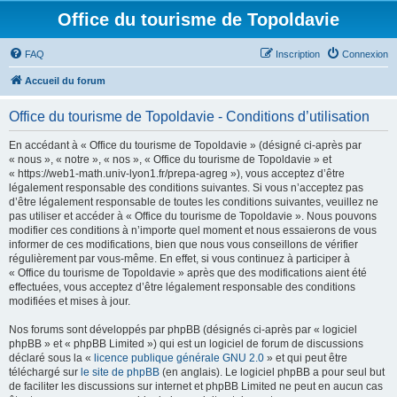
Office du tourisme de Topoldavie
FAQ
Inscription
Connexion
Accueil du forum
Office du tourisme de Topoldavie - Conditions d’utilisation
En accédant à « Office du tourisme de Topoldavie » (désigné ci-après par
« nous », « notre », « nos », « Office du tourisme de Topoldavie » et
« https://web1-math.univ-lyon1.fr/prepa-agreg »), vous acceptez d’être
légalement responsable des conditions suivantes. Si vous n’acceptez pas
d’être légalement responsable de toutes les conditions suivantes, veuillez ne
pas utiliser et accéder à « Office du tourisme de Topoldavie ». Nous pouvons
modifier ces conditions à n’importe quel moment et nous essaierons de vous
informer de ces modifications, bien que nous vous conseillons de vérifier
régulièrement par vous-même. En effet, si vous continuez à participer à
« Office du tourisme de Topoldavie » après que des modifications aient été
effectuées, vous acceptez d’être légalement responsable des conditions
modifiées et mises à jour.
Nos forums sont développés par phpBB (désignés ci-après par « logiciel
phpBB » et « phpBB Limited ») qui est un logiciel de forum de discussions
déclaré sous la «
licence publique générale GNU 2.0
» et qui peut être
téléchargé sur
le site de phpBB
(en anglais). Le logiciel phpBB a pour seul but
de faciliter les discussions sur internet et phpBB Limited ne peut en aucun cas