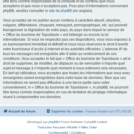
être tenu comme responsable de la conduite et du contenu que nous
acceptons et que nous n’acceptons pas. Pour plus d’informations concernant
phpBB, veuillez consulter
le site de phpBB
(en anglais).
Vous acceptez de ne publier aucun contenu à caractère abusif, obscène,
vulgaire, diffamatoire, choquant, menaçant, pornographique, etc. qui pourrait
transgresser la législation de votre pays, du pays dans lequel le serveur de
« Office du tourisme de Topoldavie » est hébergé ou encore la loi
internationale. Si vous ne respectez pas ces dispositions, vous vous exposez à
un bannissement immédiat et définitif et nous nous réservons le droit d’avertir
votre fournisseur d’accès à internet et les autorités officielles. L’adresse IP de
tous les messages est enregistrée afin d’aider au renforcement de ces
conditions. Vous acceptez le fait que « Office du tourisme de Topoldavie » ait le
droit de supprimer, de modifier, de déplacer ou de verrouiller n’importe quel
sujet et message à n’importe quel moment si nous estimons cela nécessaire.
En tant qu’utilisateur, vous acceptez que toutes les informations que vous avez
renseignées soient enregistrées dans notre base de données. Bien que ces
informations ne seront pas diffusées à une tierce partie sans votre
consentement, ni « Office du tourisme de Topoldavie », ni phpBB, ne pourront
être tenus comme responsables en cas de tentative de piratage informatique
visant à compromettre vos données.
Accueil du forum
Supprimer les cookies
Fuseau horaire sur
UTC+02:00
Développé par
phpBB
® Forum Software © phpBB Limited
Traduction française officielle
©
Miles Cellar
Confidentialité
|
Conditions