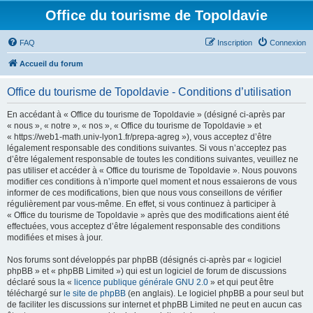
Office du tourisme de Topoldavie
FAQ
Inscription
Connexion
Accueil du forum
Office du tourisme de Topoldavie - Conditions d’utilisation
En accédant à « Office du tourisme de Topoldavie » (désigné ci-après par
« nous », « notre », « nos », « Office du tourisme de Topoldavie » et
« https://web1-math.univ-lyon1.fr/prepa-agreg »), vous acceptez d’être
légalement responsable des conditions suivantes. Si vous n’acceptez pas
d’être légalement responsable de toutes les conditions suivantes, veuillez ne
pas utiliser et accéder à « Office du tourisme de Topoldavie ». Nous pouvons
modifier ces conditions à n’importe quel moment et nous essaierons de vous
informer de ces modifications, bien que nous vous conseillons de vérifier
régulièrement par vous-même. En effet, si vous continuez à participer à
« Office du tourisme de Topoldavie » après que des modifications aient été
effectuées, vous acceptez d’être légalement responsable des conditions
modifiées et mises à jour.
Nos forums sont développés par phpBB (désignés ci-après par « logiciel
phpBB » et « phpBB Limited ») qui est un logiciel de forum de discussions
déclaré sous la «
licence publique générale GNU 2.0
» et qui peut être
téléchargé sur
le site de phpBB
(en anglais). Le logiciel phpBB a pour seul but
de faciliter les discussions sur internet et phpBB Limited ne peut en aucun cas