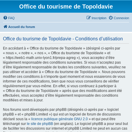
Office du tourisme de Topoldavie
FAQ
Inscription
Connexion
Accueil du forum
Office du tourisme de Topoldavie - Conditions d’utilisation
En accédant à « Office du tourisme de Topoldavie » (désigné ci-après par
« nous », « notre », « nos », « Office du tourisme de Topoldavie » et
« https://web1-math.univ-lyon1.fr/prepa-agreg »), vous acceptez d’être
légalement responsable des conditions suivantes. Si vous n’acceptez pas
d’être légalement responsable de toutes les conditions suivantes, veuillez ne
pas utiliser et accéder à « Office du tourisme de Topoldavie ». Nous pouvons
modifier ces conditions à n’importe quel moment et nous essaierons de vous
informer de ces modifications, bien que nous vous conseillons de vérifier
régulièrement par vous-même. En effet, si vous continuez à participer à
« Office du tourisme de Topoldavie » après que des modifications aient été
effectuées, vous acceptez d’être légalement responsable des conditions
modifiées et mises à jour.
Nos forums sont développés par phpBB (désignés ci-après par « logiciel
phpBB » et « phpBB Limited ») qui est un logiciel de forum de discussions
déclaré sous la «
licence publique générale GNU 2.0
» et qui peut être
téléchargé sur
le site de phpBB
(en anglais). Le logiciel phpBB a pour seul but
de faciliter les discussions sur internet et phpBB Limited ne peut en aucun cas