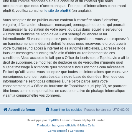
être tenu comme responsable de la conduite et du contenu que nous
acceptons et que nous n’acceptons pas. Pour plus d’informations concernant
phpBB, veuillez consulter
le site de phpBB
(en anglais).
Vous acceptez de ne publier aucun contenu à caractère abusif, obscène,
vulgaire, diffamatoire, choquant, menaçant, pornographique, etc. qui pourrait
transgresser la législation de votre pays, du pays dans lequel le serveur de
« Office du tourisme de Topoldavie » est hébergé ou encore la loi
internationale. Si vous ne respectez pas ces dispositions, vous vous exposez à
un bannissement immédiat et définitif et nous nous réservons le droit d’avertir
votre fournisseur d’accès à internet et les autorités officielles. L’adresse IP de
tous les messages est enregistrée afin d’aider au renforcement de ces
conditions. Vous acceptez le fait que « Office du tourisme de Topoldavie » ait le
droit de supprimer, de modifier, de déplacer ou de verrouiller n’importe quel
sujet et message à n’importe quel moment si nous estimons cela nécessaire.
En tant qu’utilisateur, vous acceptez que toutes les informations que vous avez
renseignées soient enregistrées dans notre base de données. Bien que ces
informations ne seront pas diffusées à une tierce partie sans votre
consentement, ni « Office du tourisme de Topoldavie », ni phpBB, ne pourront
être tenus comme responsables en cas de tentative de piratage informatique
visant à compromettre vos données.
Accueil du forum
Supprimer les cookies
Fuseau horaire sur
UTC+02:00
Développé par
phpBB
® Forum Software © phpBB Limited
Traduction française officielle
©
Miles Cellar
Confidentialité
|
Conditions