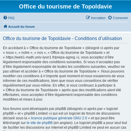
Office du tourisme de Topoldavie
FAQ
Inscription
Connexion
Accueil du forum
Office du tourisme de Topoldavie - Conditions d’utilisation
En accédant à « Office du tourisme de Topoldavie » (désigné ci-après par
« nous », « notre », « nos », « Office du tourisme de Topoldavie » et
« https://web1-math.univ-lyon1.fr/prepa-agreg »), vous acceptez d’être
légalement responsable des conditions suivantes. Si vous n’acceptez pas
d’être légalement responsable de toutes les conditions suivantes, veuillez ne
pas utiliser et accéder à « Office du tourisme de Topoldavie ». Nous pouvons
modifier ces conditions à n’importe quel moment et nous essaierons de vous
informer de ces modifications, bien que nous vous conseillons de vérifier
régulièrement par vous-même. En effet, si vous continuez à participer à
« Office du tourisme de Topoldavie » après que des modifications aient été
effectuées, vous acceptez d’être légalement responsable des conditions
modifiées et mises à jour.
Nos forums sont développés par phpBB (désignés ci-après par « logiciel
phpBB » et « phpBB Limited ») qui est un logiciel de forum de discussions
déclaré sous la «
licence publique générale GNU 2.0
» et qui peut être
téléchargé sur
le site de phpBB
(en anglais). Le logiciel phpBB a pour seul but
de faciliter les discussions sur internet et phpBB Limited ne peut en aucun cas