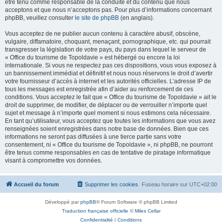
être tenu comme responsable de la conduite et du contenu que nous
acceptons et que nous n’acceptons pas. Pour plus d’informations concernant
phpBB, veuillez consulter
le site de phpBB
(en anglais).
Vous acceptez de ne publier aucun contenu à caractère abusif, obscène,
vulgaire, diffamatoire, choquant, menaçant, pornographique, etc. qui pourrait
transgresser la législation de votre pays, du pays dans lequel le serveur de
« Office du tourisme de Topoldavie » est hébergé ou encore la loi
internationale. Si vous ne respectez pas ces dispositions, vous vous exposez à
un bannissement immédiat et définitif et nous nous réservons le droit d’avertir
votre fournisseur d’accès à internet et les autorités officielles. L’adresse IP de
tous les messages est enregistrée afin d’aider au renforcement de ces
conditions. Vous acceptez le fait que « Office du tourisme de Topoldavie » ait le
droit de supprimer, de modifier, de déplacer ou de verrouiller n’importe quel
sujet et message à n’importe quel moment si nous estimons cela nécessaire.
En tant qu’utilisateur, vous acceptez que toutes les informations que vous avez
renseignées soient enregistrées dans notre base de données. Bien que ces
informations ne seront pas diffusées à une tierce partie sans votre
consentement, ni « Office du tourisme de Topoldavie », ni phpBB, ne pourront
être tenus comme responsables en cas de tentative de piratage informatique
visant à compromettre vos données.
Accueil du forum
Supprimer les cookies
Fuseau horaire sur
UTC+02:00
Développé par
phpBB
® Forum Software © phpBB Limited
Traduction française officielle
©
Miles Cellar
Confidentialité
|
Conditions