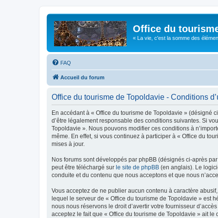
Office du tourism
« La vie, c'est la somme des éléments 
FAQ
Accueil du forum
Office du tourisme de Topoldavie - Conditions d’u
En accédant à « Office du tourisme de Topoldavie » (désigné ci-
d’être légalement responsable des conditions suivantes. Si vous
Topoldavie ». Nous pouvons modifier ces conditions à n’import
même. En effet, si vous continuez à participer à « Office du t
mises à jour.
Nos forums sont développés par phpBB (désignés ci-après par «
peut être téléchargé sur
le site de phpBB
(en anglais). Le logic
conduite et du contenu que nous acceptons et que nous n’acce
Vous acceptez de ne publier aucun contenu à caractère abusif, 
lequel le serveur de « Office du tourisme de Topoldavie » est h
nous nous réservons le droit d’avertir votre fournisseur d’accès
acceptez le fait que « Office du tourisme de Topoldavie » ait l