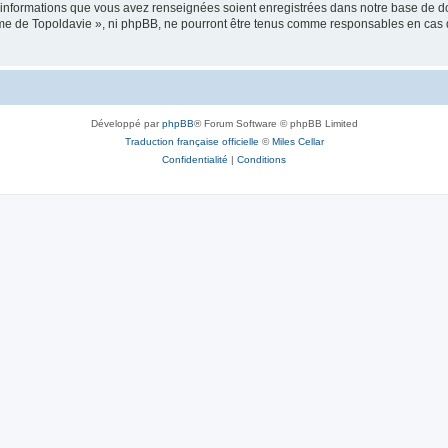
es informations que vous avez renseignées soient enregistrées dans notre base de 
isme de Topoldavie », ni phpBB, ne pourront être tenus comme responsables en cas 
Développé par
phpBB
® Forum Software © phpBB Limited
Traduction française officielle
©
Miles Cellar
Confidentialité
|
Conditions