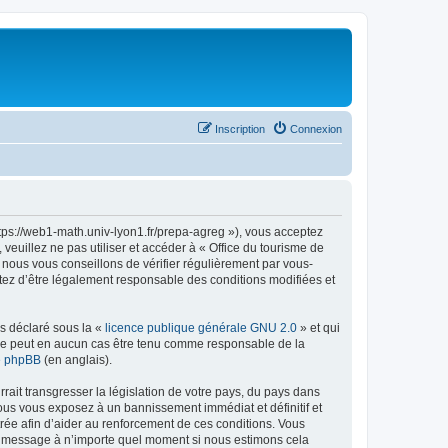
Inscription
Connexion
ttps://web1-math.univ-lyon1.fr/prepa-agreg »), vous acceptez
euillez ne pas utiliser et accéder à « Office du tourisme de
nous vous conseillons de vérifier régulièrement par vous-
ptez d’être légalement responsable des conditions modifiées et
ns déclaré sous la «
licence publique générale GNU 2.0
» et qui
ed ne peut en aucun cas être tenu comme responsable de la
de phpBB
(en anglais).
ait transgresser la législation de votre pays, du pays dans
vous vous exposez à un bannissement immédiat et définitif et
strée afin d’aider au renforcement de ces conditions. Vous
t et message à n’importe quel moment si nous estimons cela