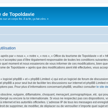
e de Topoldavie
sur un corps fini. À la fin, ça fait zéro. »
tilisation
après par « nous », « notre », « nos », « Office du tourisme de Topoldavie » et « h
 n’acceptez pas d’être légalement responsable de toutes les conditions suivantes, v
e quel moment et nous essaierons de vous informer de ces modifications, bien que 
ourisme de Topoldavie » après que des modifications aient été effectuées, vous acce
 logiciel phpBB » et « phpBB Limited ») qui est un logiciel de forum de discussio
iel phpBB a pour seul but de faciliter les discussions sur internet et phpBB Limit
ptons pas. Pour plus d’informations concernant phpBB, veuillez consulter
le site 
obscène, vulgaire, diffamatoire, choquant, menaçant, pornographique, etc. qui pourr
ébergé ou encore la loi internationale. Si vous ne respectez pas ces dispositions, 
 à internet et les autorités officielles. L’adresse IP de tous les messages est enregi
e droit de supprimer, de modifier, de déplacer ou de verrouiller n’importe quel suje