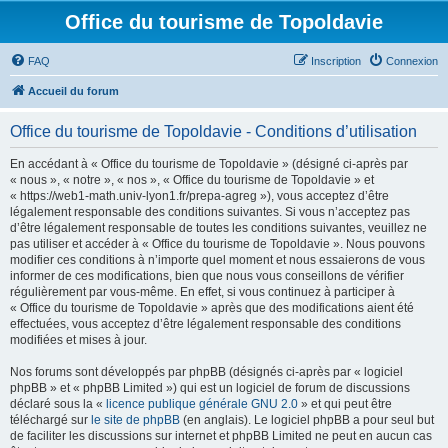
Office du tourisme de Topoldavie
FAQ
Inscription
Connexion
Accueil du forum
Office du tourisme de Topoldavie - Conditions d’utilisation
En accédant à « Office du tourisme de Topoldavie » (désigné ci-après par
« nous », « notre », « nos », « Office du tourisme de Topoldavie » et
« https://web1-math.univ-lyon1.fr/prepa-agreg »), vous acceptez d’être
légalement responsable des conditions suivantes. Si vous n’acceptez pas
d’être légalement responsable de toutes les conditions suivantes, veuillez ne
pas utiliser et accéder à « Office du tourisme de Topoldavie ». Nous pouvons
modifier ces conditions à n’importe quel moment et nous essaierons de vous
informer de ces modifications, bien que nous vous conseillons de vérifier
régulièrement par vous-même. En effet, si vous continuez à participer à
« Office du tourisme de Topoldavie » après que des modifications aient été
effectuées, vous acceptez d’être légalement responsable des conditions
modifiées et mises à jour.
Nos forums sont développés par phpBB (désignés ci-après par « logiciel
phpBB » et « phpBB Limited ») qui est un logiciel de forum de discussions
déclaré sous la «
licence publique générale GNU 2.0
» et qui peut être
téléchargé sur
le site de phpBB
(en anglais). Le logiciel phpBB a pour seul but
de faciliter les discussions sur internet et phpBB Limited ne peut en aucun cas