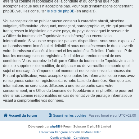
être tenu comme responsable de la conduite et du contenu que nous
acceptons et que nous n’acceptons pas. Pour plus d’informations concernant
phpBB, veuillez consulter
le site de phpBB
(en anglais).
Vous acceptez de ne publier aucun contenu à caractère abusif, obscène,
vulgaire, diffamatoire, choquant, menaçant, pornographique, etc. qui pourrait
transgresser la législation de votre pays, du pays dans lequel le serveur de
« Office du tourisme de Topoldavie » est hébergé ou encore la loi
internationale. Si vous ne respectez pas ces dispositions, vous vous exposez à
un bannissement immédiat et définitif et nous nous réservons le droit d’avertir
votre fournisseur d’accès à internet et les autorités officielles. L’adresse IP de
tous les messages est enregistrée afin d’aider au renforcement de ces
conditions. Vous acceptez le fait que « Office du tourisme de Topoldavie » ait le
droit de supprimer, de modifier, de déplacer ou de verrouiller n’importe quel
sujet et message à n’importe quel moment si nous estimons cela nécessaire.
En tant qu’utilisateur, vous acceptez que toutes les informations que vous avez
renseignées soient enregistrées dans notre base de données. Bien que ces
informations ne seront pas diffusées à une tierce partie sans votre
consentement, ni « Office du tourisme de Topoldavie », ni phpBB, ne pourront
être tenus comme responsables en cas de tentative de piratage informatique
visant à compromettre vos données.
Accueil du forum
Supprimer les cookies
Fuseau horaire sur
UTC+02:00
Développé par
phpBB
® Forum Software © phpBB Limited
Traduction française officielle
©
Miles Cellar
Confidentialité
|
Conditions