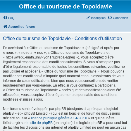
Office du tourisme de Topoldavie
FAQ
Inscription
Connexion
Accueil du forum
Office du tourisme de Topoldavie - Conditions d’utilisation
En accédant à « Office du tourisme de Topoldavie » (désigné ci-après par
« nous », « notre », « nos », « Office du tourisme de Topoldavie » et
« https://web1-math.univ-lyon1.fr/prepa-agreg »), vous acceptez d’être
légalement responsable des conditions suivantes. Si vous n’acceptez pas
d’être légalement responsable de toutes les conditions suivantes, veuillez ne
pas utiliser et accéder à « Office du tourisme de Topoldavie ». Nous pouvons
modifier ces conditions à n’importe quel moment et nous essaierons de vous
informer de ces modifications, bien que nous vous conseillons de vérifier
régulièrement par vous-même. En effet, si vous continuez à participer à
« Office du tourisme de Topoldavie » après que des modifications aient été
effectuées, vous acceptez d’être légalement responsable des conditions
modifiées et mises à jour.
Nos forums sont développés par phpBB (désignés ci-après par « logiciel
phpBB » et « phpBB Limited ») qui est un logiciel de forum de discussions
déclaré sous la «
licence publique générale GNU 2.0
» et qui peut être
téléchargé sur
le site de phpBB
(en anglais). Le logiciel phpBB a pour seul but
de faciliter les discussions sur internet et phpBB Limited ne peut en aucun cas