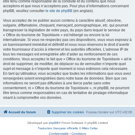
être tenu comme responsable de la conduite et du contenu que nous
acceptons et que nous n’acceptons pas. Pour plus d’informations concernant
phpBB, veuillez consulter
le site de phpBB
(en anglais).
Vous acceptez de ne publier aucun contenu à caractère abusif, obscène,
vulgaire, diffamatoire, choquant, menaçant, pornographique, etc. qui pourrait
transgresser la législation de votre pays, du pays dans lequel le serveur de
« Office du tourisme de Topoldavie » est hébergé ou encore la loi
internationale. Si vous ne respectez pas ces dispositions, vous vous exposez à
un bannissement immédiat et définitif et nous nous réservons le droit d’avertir
votre fournisseur d’accès à internet et les autorités officielles. L’adresse IP de
tous les messages est enregistrée afin d’aider au renforcement de ces
conditions. Vous acceptez le fait que « Office du tourisme de Topoldavie » ait le
droit de supprimer, de modifier, de déplacer ou de verrouiller n’importe quel
sujet et message à n’importe quel moment si nous estimons cela nécessaire.
En tant qu’utilisateur, vous acceptez que toutes les informations que vous avez
renseignées soient enregistrées dans notre base de données. Bien que ces
informations ne seront pas diffusées à une tierce partie sans votre
consentement, ni « Office du tourisme de Topoldavie », ni phpBB, ne pourront
être tenus comme responsables en cas de tentative de piratage informatique
visant à compromettre vos données.
Accueil du forum
Supprimer les cookies
Fuseau horaire sur
UTC+02:00
Développé par
phpBB
® Forum Software © phpBB Limited
Traduction française officielle
©
Miles Cellar
Confidentialité
|
Conditions