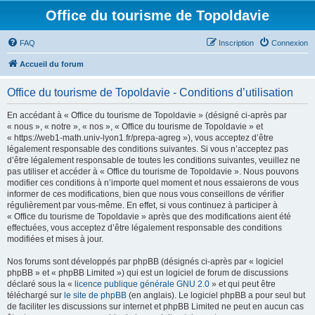
Office du tourisme de Topoldavie
FAQ
Inscription
Connexion
Accueil du forum
Office du tourisme de Topoldavie - Conditions d’utilisation
En accédant à « Office du tourisme de Topoldavie » (désigné ci-après par
« nous », « notre », « nos », « Office du tourisme de Topoldavie » et
« https://web1-math.univ-lyon1.fr/prepa-agreg »), vous acceptez d’être
légalement responsable des conditions suivantes. Si vous n’acceptez pas
d’être légalement responsable de toutes les conditions suivantes, veuillez ne
pas utiliser et accéder à « Office du tourisme de Topoldavie ». Nous pouvons
modifier ces conditions à n’importe quel moment et nous essaierons de vous
informer de ces modifications, bien que nous vous conseillons de vérifier
régulièrement par vous-même. En effet, si vous continuez à participer à
« Office du tourisme de Topoldavie » après que des modifications aient été
effectuées, vous acceptez d’être légalement responsable des conditions
modifiées et mises à jour.
Nos forums sont développés par phpBB (désignés ci-après par « logiciel
phpBB » et « phpBB Limited ») qui est un logiciel de forum de discussions
déclaré sous la «
licence publique générale GNU 2.0
» et qui peut être
téléchargé sur
le site de phpBB
(en anglais). Le logiciel phpBB a pour seul but
de faciliter les discussions sur internet et phpBB Limited ne peut en aucun cas