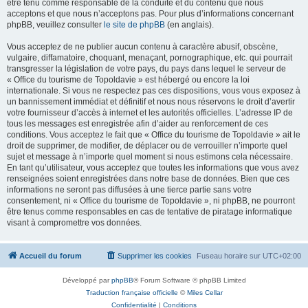
être tenu comme responsable de la conduite et du contenu que nous
acceptons et que nous n’acceptons pas. Pour plus d’informations concernant
phpBB, veuillez consulter
le site de phpBB
(en anglais).
Vous acceptez de ne publier aucun contenu à caractère abusif, obscène,
vulgaire, diffamatoire, choquant, menaçant, pornographique, etc. qui pourrait
transgresser la législation de votre pays, du pays dans lequel le serveur de
« Office du tourisme de Topoldavie » est hébergé ou encore la loi
internationale. Si vous ne respectez pas ces dispositions, vous vous exposez à
un bannissement immédiat et définitif et nous nous réservons le droit d’avertir
votre fournisseur d’accès à internet et les autorités officielles. L’adresse IP de
tous les messages est enregistrée afin d’aider au renforcement de ces
conditions. Vous acceptez le fait que « Office du tourisme de Topoldavie » ait le
droit de supprimer, de modifier, de déplacer ou de verrouiller n’importe quel
sujet et message à n’importe quel moment si nous estimons cela nécessaire.
En tant qu’utilisateur, vous acceptez que toutes les informations que vous avez
renseignées soient enregistrées dans notre base de données. Bien que ces
informations ne seront pas diffusées à une tierce partie sans votre
consentement, ni « Office du tourisme de Topoldavie », ni phpBB, ne pourront
être tenus comme responsables en cas de tentative de piratage informatique
visant à compromettre vos données.
Accueil du forum
Supprimer les cookies
Fuseau horaire sur
UTC+02:00
Développé par
phpBB
® Forum Software © phpBB Limited
Traduction française officielle
©
Miles Cellar
Confidentialité
|
Conditions