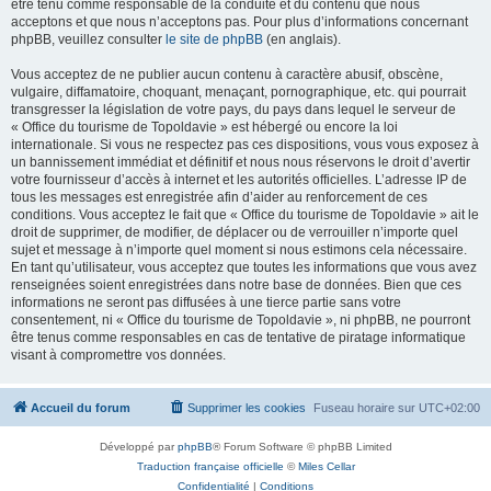
être tenu comme responsable de la conduite et du contenu que nous
acceptons et que nous n’acceptons pas. Pour plus d’informations concernant
phpBB, veuillez consulter
le site de phpBB
(en anglais).
Vous acceptez de ne publier aucun contenu à caractère abusif, obscène,
vulgaire, diffamatoire, choquant, menaçant, pornographique, etc. qui pourrait
transgresser la législation de votre pays, du pays dans lequel le serveur de
« Office du tourisme de Topoldavie » est hébergé ou encore la loi
internationale. Si vous ne respectez pas ces dispositions, vous vous exposez à
un bannissement immédiat et définitif et nous nous réservons le droit d’avertir
votre fournisseur d’accès à internet et les autorités officielles. L’adresse IP de
tous les messages est enregistrée afin d’aider au renforcement de ces
conditions. Vous acceptez le fait que « Office du tourisme de Topoldavie » ait le
droit de supprimer, de modifier, de déplacer ou de verrouiller n’importe quel
sujet et message à n’importe quel moment si nous estimons cela nécessaire.
En tant qu’utilisateur, vous acceptez que toutes les informations que vous avez
renseignées soient enregistrées dans notre base de données. Bien que ces
informations ne seront pas diffusées à une tierce partie sans votre
consentement, ni « Office du tourisme de Topoldavie », ni phpBB, ne pourront
être tenus comme responsables en cas de tentative de piratage informatique
visant à compromettre vos données.
Accueil du forum
Supprimer les cookies
Fuseau horaire sur
UTC+02:00
Développé par
phpBB
® Forum Software © phpBB Limited
Traduction française officielle
©
Miles Cellar
Confidentialité
|
Conditions