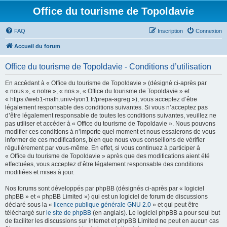
Office du tourisme de Topoldavie
FAQ
Inscription
Connexion
Accueil du forum
Office du tourisme de Topoldavie - Conditions d’utilisation
En accédant à « Office du tourisme de Topoldavie » (désigné ci-après par
« nous », « notre », « nos », « Office du tourisme de Topoldavie » et
« https://web1-math.univ-lyon1.fr/prepa-agreg »), vous acceptez d’être
légalement responsable des conditions suivantes. Si vous n’acceptez pas
d’être légalement responsable de toutes les conditions suivantes, veuillez ne
pas utiliser et accéder à « Office du tourisme de Topoldavie ». Nous pouvons
modifier ces conditions à n’importe quel moment et nous essaierons de vous
informer de ces modifications, bien que nous vous conseillons de vérifier
régulièrement par vous-même. En effet, si vous continuez à participer à
« Office du tourisme de Topoldavie » après que des modifications aient été
effectuées, vous acceptez d’être légalement responsable des conditions
modifiées et mises à jour.
Nos forums sont développés par phpBB (désignés ci-après par « logiciel
phpBB » et « phpBB Limited ») qui est un logiciel de forum de discussions
déclaré sous la «
licence publique générale GNU 2.0
» et qui peut être
téléchargé sur
le site de phpBB
(en anglais). Le logiciel phpBB a pour seul but
de faciliter les discussions sur internet et phpBB Limited ne peut en aucun cas