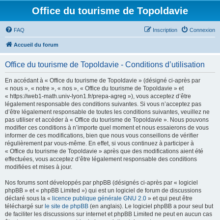
Office du tourisme de Topoldavie
FAQ
Inscription
Connexion
Accueil du forum
Office du tourisme de Topoldavie - Conditions d’utilisation
En accédant à « Office du tourisme de Topoldavie » (désigné ci-après par
« nous », « notre », « nos », « Office du tourisme de Topoldavie » et
« https://web1-math.univ-lyon1.fr/prepa-agreg »), vous acceptez d’être
légalement responsable des conditions suivantes. Si vous n’acceptez pas
d’être légalement responsable de toutes les conditions suivantes, veuillez ne
pas utiliser et accéder à « Office du tourisme de Topoldavie ». Nous pouvons
modifier ces conditions à n’importe quel moment et nous essaierons de vous
informer de ces modifications, bien que nous vous conseillons de vérifier
régulièrement par vous-même. En effet, si vous continuez à participer à
« Office du tourisme de Topoldavie » après que des modifications aient été
effectuées, vous acceptez d’être légalement responsable des conditions
modifiées et mises à jour.
Nos forums sont développés par phpBB (désignés ci-après par « logiciel
phpBB » et « phpBB Limited ») qui est un logiciel de forum de discussions
déclaré sous la «
licence publique générale GNU 2.0
» et qui peut être
téléchargé sur
le site de phpBB
(en anglais). Le logiciel phpBB a pour seul but
de faciliter les discussions sur internet et phpBB Limited ne peut en aucun cas