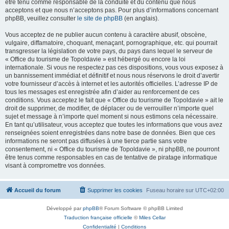
être tenu comme responsable de la conduite et du contenu que nous
acceptons et que nous n’acceptons pas. Pour plus d’informations concernant
phpBB, veuillez consulter
le site de phpBB
(en anglais).
Vous acceptez de ne publier aucun contenu à caractère abusif, obscène,
vulgaire, diffamatoire, choquant, menaçant, pornographique, etc. qui pourrait
transgresser la législation de votre pays, du pays dans lequel le serveur de
« Office du tourisme de Topoldavie » est hébergé ou encore la loi
internationale. Si vous ne respectez pas ces dispositions, vous vous exposez à
un bannissement immédiat et définitif et nous nous réservons le droit d’avertir
votre fournisseur d’accès à internet et les autorités officielles. L’adresse IP de
tous les messages est enregistrée afin d’aider au renforcement de ces
conditions. Vous acceptez le fait que « Office du tourisme de Topoldavie » ait le
droit de supprimer, de modifier, de déplacer ou de verrouiller n’importe quel
sujet et message à n’importe quel moment si nous estimons cela nécessaire.
En tant qu’utilisateur, vous acceptez que toutes les informations que vous avez
renseignées soient enregistrées dans notre base de données. Bien que ces
informations ne seront pas diffusées à une tierce partie sans votre
consentement, ni « Office du tourisme de Topoldavie », ni phpBB, ne pourront
être tenus comme responsables en cas de tentative de piratage informatique
visant à compromettre vos données.
Accueil du forum
Supprimer les cookies
Fuseau horaire sur
UTC+02:00
Développé par
phpBB
® Forum Software © phpBB Limited
Traduction française officielle
©
Miles Cellar
Confidentialité
|
Conditions