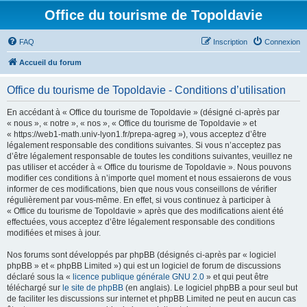
Office du tourisme de Topoldavie
FAQ
Inscription
Connexion
Accueil du forum
Office du tourisme de Topoldavie - Conditions d’utilisation
En accédant à « Office du tourisme de Topoldavie » (désigné ci-après par
« nous », « notre », « nos », « Office du tourisme de Topoldavie » et
« https://web1-math.univ-lyon1.fr/prepa-agreg »), vous acceptez d’être
légalement responsable des conditions suivantes. Si vous n’acceptez pas
d’être légalement responsable de toutes les conditions suivantes, veuillez ne
pas utiliser et accéder à « Office du tourisme de Topoldavie ». Nous pouvons
modifier ces conditions à n’importe quel moment et nous essaierons de vous
informer de ces modifications, bien que nous vous conseillons de vérifier
régulièrement par vous-même. En effet, si vous continuez à participer à
« Office du tourisme de Topoldavie » après que des modifications aient été
effectuées, vous acceptez d’être légalement responsable des conditions
modifiées et mises à jour.
Nos forums sont développés par phpBB (désignés ci-après par « logiciel
phpBB » et « phpBB Limited ») qui est un logiciel de forum de discussions
déclaré sous la «
licence publique générale GNU 2.0
» et qui peut être
téléchargé sur
le site de phpBB
(en anglais). Le logiciel phpBB a pour seul but
de faciliter les discussions sur internet et phpBB Limited ne peut en aucun cas