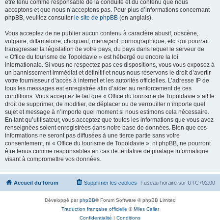
être tenu comme responsable de la conduite et du contenu que nous
acceptons et que nous n’acceptons pas. Pour plus d’informations concernant
phpBB, veuillez consulter
le site de phpBB
(en anglais).
Vous acceptez de ne publier aucun contenu à caractère abusif, obscène,
vulgaire, diffamatoire, choquant, menaçant, pornographique, etc. qui pourrait
transgresser la législation de votre pays, du pays dans lequel le serveur de
« Office du tourisme de Topoldavie » est hébergé ou encore la loi
internationale. Si vous ne respectez pas ces dispositions, vous vous exposez à
un bannissement immédiat et définitif et nous nous réservons le droit d’avertir
votre fournisseur d’accès à internet et les autorités officielles. L’adresse IP de
tous les messages est enregistrée afin d’aider au renforcement de ces
conditions. Vous acceptez le fait que « Office du tourisme de Topoldavie » ait le
droit de supprimer, de modifier, de déplacer ou de verrouiller n’importe quel
sujet et message à n’importe quel moment si nous estimons cela nécessaire.
En tant qu’utilisateur, vous acceptez que toutes les informations que vous avez
renseignées soient enregistrées dans notre base de données. Bien que ces
informations ne seront pas diffusées à une tierce partie sans votre
consentement, ni « Office du tourisme de Topoldavie », ni phpBB, ne pourront
être tenus comme responsables en cas de tentative de piratage informatique
visant à compromettre vos données.
Accueil du forum
Supprimer les cookies
Fuseau horaire sur
UTC+02:00
Développé par
phpBB
® Forum Software © phpBB Limited
Traduction française officielle
©
Miles Cellar
Confidentialité
|
Conditions