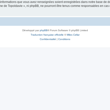
es informations que vous avez renseignées soient enregistrées dans notre base de 
isme de Topoldavie », ni phpBB, ne pourront être tenus comme responsables en cas 
Développé par
phpBB
® Forum Software © phpBB Limited
Traduction française officielle
©
Miles Cellar
Confidentialité
|
Conditions