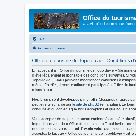
Office du tourism
« La vie, c'est la somme des éléments 
FAQ
Accueil du forum
Office du tourisme de Topoldavie - Conditions d’u
En accédant à « Office du tourisme de Topoldavie » (désigné ci-
d’être légalement responsable des conditions suivantes. Si vous
Topoldavie ». Nous pouvons modifier ces conditions à n’import
même. En effet, si vous continuez à participer à « Office du t
mises à jour.
Nos forums sont développés par phpBB (désignés ci-après par «
peut être téléchargé sur
le site de phpBB
(en anglais). Le logic
conduite et du contenu que nous acceptons et que nous n’acce
Vous acceptez de ne publier aucun contenu à caractère abusif, 
lequel le serveur de « Office du tourisme de Topoldavie » est h
nous nous réservons le droit d’avertir votre fournisseur d’accès
acceptez le fait que « Office du tourisme de Topoldavie » ait l