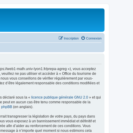
Inscription
Connexion
ttps://web1-math.univ-lyon1.fr/prepa-agreg »), vous acceptez
euillez ne pas utiliser et accéder à « Office du tourisme de
nous vous conseillons de vérifier régulièrement par vous-
ptez d’être légalement responsable des conditions modifiées et
ns déclaré sous la «
licence publique générale GNU 2.0
» et qui
ed ne peut en aucun cas être tenu comme responsable de la
de phpBB
(en anglais).
ait transgresser la législation de votre pays, du pays dans
vous vous exposez à un bannissement immédiat et définitif et
strée afin d’aider au renforcement de ces conditions. Vous
t et message à n’importe quel moment si nous estimons cela