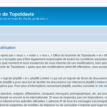
e de Topoldavie
sur un corps fini. À la fin, ça fait zéro. »
tilisation
après par « nous », « notre », « nos », « Office du tourisme de Topoldavie » et « h
 n’acceptez pas d’être légalement responsable de toutes les conditions suivantes, v
e quel moment et nous essaierons de vous informer de ces modifications, bien que 
ourisme de Topoldavie » après que des modifications aient été effectuées, vous acce
 logiciel phpBB » et « phpBB Limited ») qui est un logiciel de forum de discussio
iel phpBB a pour seul but de faciliter les discussions sur internet et phpBB Limit
ptons pas. Pour plus d’informations concernant phpBB, veuillez consulter
le site 
obscène, vulgaire, diffamatoire, choquant, menaçant, pornographique, etc. qui pourr
ébergé ou encore la loi internationale. Si vous ne respectez pas ces dispositions, 
 à internet et les autorités officielles. L’adresse IP de tous les messages est enregi
e droit de supprimer, de modifier, de déplacer ou de verrouiller n’importe quel suje