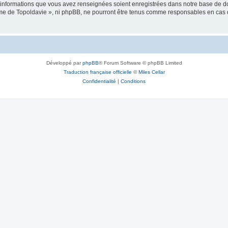
es informations que vous avez renseignées soient enregistrées dans notre base de 
isme de Topoldavie », ni phpBB, ne pourront être tenus comme responsables en cas 
Développé par
phpBB
® Forum Software © phpBB Limited
Traduction française officielle
©
Miles Cellar
Confidentialité
|
Conditions