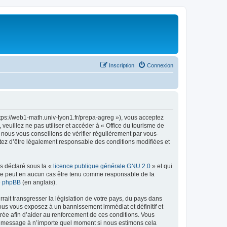
Inscription
Connexion
ttps://web1-math.univ-lyon1.fr/prepa-agreg »), vous acceptez
euillez ne pas utiliser et accéder à « Office du tourisme de
nous vous conseillons de vérifier régulièrement par vous-
ptez d’être légalement responsable des conditions modifiées et
ns déclaré sous la «
licence publique générale GNU 2.0
» et qui
ed ne peut en aucun cas être tenu comme responsable de la
de phpBB
(en anglais).
ait transgresser la législation de votre pays, du pays dans
vous vous exposez à un bannissement immédiat et définitif et
strée afin d’aider au renforcement de ces conditions. Vous
t et message à n’importe quel moment si nous estimons cela