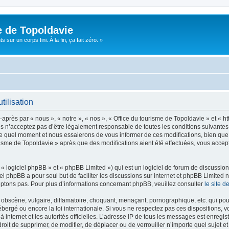
e de Topoldavie
sur un corps fini. À la fin, ça fait zéro. »
tilisation
après par « nous », « notre », « nos », « Office du tourisme de Topoldavie » et « h
 n’acceptez pas d’être légalement responsable de toutes les conditions suivantes, v
e quel moment et nous essaierons de vous informer de ces modifications, bien que 
ourisme de Topoldavie » après que des modifications aient été effectuées, vous acce
 logiciel phpBB » et « phpBB Limited ») qui est un logiciel de forum de discussio
iel phpBB a pour seul but de faciliter les discussions sur internet et phpBB Limit
ptons pas. Pour plus d’informations concernant phpBB, veuillez consulter
le site 
obscène, vulgaire, diffamatoire, choquant, menaçant, pornographique, etc. qui pourr
ébergé ou encore la loi internationale. Si vous ne respectez pas ces dispositions, 
 à internet et les autorités officielles. L’adresse IP de tous les messages est enregi
e droit de supprimer, de modifier, de déplacer ou de verrouiller n’importe quel suje