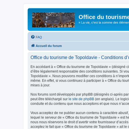
Office du tourism
« La vie, c'est la somme des éléments 
FAQ
Accueil du forum
Office du tourisme de Topoldavie - Conditions d’u
En accédant à « Office du tourisme de Topoldavie » (désigné ci-
d’être légalement responsable des conditions suivantes. Si vous
Topoldavie ». Nous pouvons modifier ces conditions à n’import
même. En effet, si vous continuez à participer à « Office du t
mises à jour.
Nos forums sont développés par phpBB (désignés ci-après par «
peut être téléchargé sur
le site de phpBB
(en anglais). Le logic
conduite et du contenu que nous acceptons et que nous n’acce
Vous acceptez de ne publier aucun contenu à caractère abusif, 
lequel le serveur de « Office du tourisme de Topoldavie » est h
nous nous réservons le droit d’avertir votre fournisseur d’accès
acceptez le fait que « Office du tourisme de Topoldavie » ait l