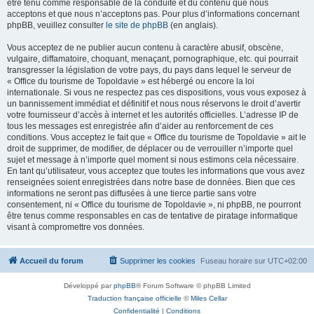
être tenu comme responsable de la conduite et du contenu que nous
acceptons et que nous n’acceptons pas. Pour plus d’informations concernant
phpBB, veuillez consulter
le site de phpBB
(en anglais).
Vous acceptez de ne publier aucun contenu à caractère abusif, obscène,
vulgaire, diffamatoire, choquant, menaçant, pornographique, etc. qui pourrait
transgresser la législation de votre pays, du pays dans lequel le serveur de
« Office du tourisme de Topoldavie » est hébergé ou encore la loi
internationale. Si vous ne respectez pas ces dispositions, vous vous exposez à
un bannissement immédiat et définitif et nous nous réservons le droit d’avertir
votre fournisseur d’accès à internet et les autorités officielles. L’adresse IP de
tous les messages est enregistrée afin d’aider au renforcement de ces
conditions. Vous acceptez le fait que « Office du tourisme de Topoldavie » ait le
droit de supprimer, de modifier, de déplacer ou de verrouiller n’importe quel
sujet et message à n’importe quel moment si nous estimons cela nécessaire.
En tant qu’utilisateur, vous acceptez que toutes les informations que vous avez
renseignées soient enregistrées dans notre base de données. Bien que ces
informations ne seront pas diffusées à une tierce partie sans votre
consentement, ni « Office du tourisme de Topoldavie », ni phpBB, ne pourront
être tenus comme responsables en cas de tentative de piratage informatique
visant à compromettre vos données.
Accueil du forum
Supprimer les cookies
Fuseau horaire sur
UTC+02:00
Développé par
phpBB
® Forum Software © phpBB Limited
Traduction française officielle
©
Miles Cellar
Confidentialité
|
Conditions