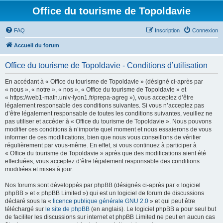
Office du tourisme de Topoldavie
FAQ
Inscription
Connexion
Accueil du forum
Office du tourisme de Topoldavie - Conditions d’utilisation
En accédant à « Office du tourisme de Topoldavie » (désigné ci-après par
« nous », « notre », « nos », « Office du tourisme de Topoldavie » et
« https://web1-math.univ-lyon1.fr/prepa-agreg »), vous acceptez d’être
légalement responsable des conditions suivantes. Si vous n’acceptez pas
d’être légalement responsable de toutes les conditions suivantes, veuillez ne
pas utiliser et accéder à « Office du tourisme de Topoldavie ». Nous pouvons
modifier ces conditions à n’importe quel moment et nous essaierons de vous
informer de ces modifications, bien que nous vous conseillons de vérifier
régulièrement par vous-même. En effet, si vous continuez à participer à
« Office du tourisme de Topoldavie » après que des modifications aient été
effectuées, vous acceptez d’être légalement responsable des conditions
modifiées et mises à jour.
Nos forums sont développés par phpBB (désignés ci-après par « logiciel
phpBB » et « phpBB Limited ») qui est un logiciel de forum de discussions
déclaré sous la «
licence publique générale GNU 2.0
» et qui peut être
téléchargé sur
le site de phpBB
(en anglais). Le logiciel phpBB a pour seul but
de faciliter les discussions sur internet et phpBB Limited ne peut en aucun cas