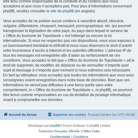
être tenu comme responsable de la conduite et du contenu que nous
acceptons et que nous n’acceptons pas. Pour plus d’informations concernant
phpBB, veuillez consulter
le site de phpBB
(en anglais).
Vous acceptez de ne publier aucun contenu à caractère abusif, obscène,
vulgaire, diffamatoire, choquant, menaçant, pornographique, etc. qui pourrait
transgresser la législation de votre pays, du pays dans lequel le serveur de
« Office du tourisme de Topoldavie » est hébergé ou encore la loi
internationale. Si vous ne respectez pas ces dispositions, vous vous exposez à
un bannissement immédiat et définitif et nous nous réservons le droit d’avertir
votre fournisseur d’accès à internet et les autorités officielles. L’adresse IP de
tous les messages est enregistrée afin d’aider au renforcement de ces
conditions. Vous acceptez le fait que « Office du tourisme de Topoldavie » ait le
droit de supprimer, de modifier, de déplacer ou de verrouiller n’importe quel
sujet et message à n’importe quel moment si nous estimons cela nécessaire.
En tant qu’utilisateur, vous acceptez que toutes les informations que vous avez
renseignées soient enregistrées dans notre base de données. Bien que ces
informations ne seront pas diffusées à une tierce partie sans votre
consentement, ni « Office du tourisme de Topoldavie », ni phpBB, ne pourront
être tenus comme responsables en cas de tentative de piratage informatique
visant à compromettre vos données.
Accueil du forum
Supprimer les cookies
Fuseau horaire sur
UTC+02:00
Développé par
phpBB
® Forum Software © phpBB Limited
Traduction française officielle
©
Miles Cellar
Confidentialité
|
Conditions