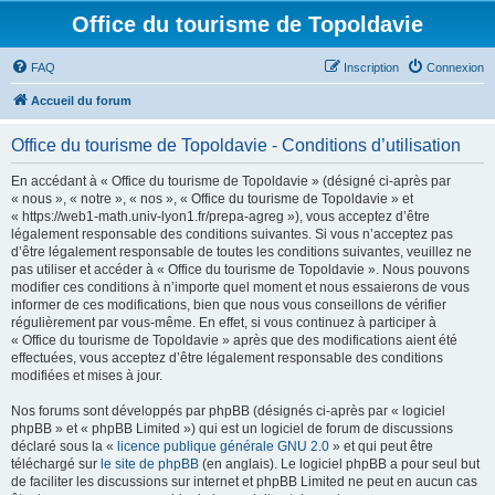
Office du tourisme de Topoldavie
FAQ
Inscription
Connexion
Accueil du forum
Office du tourisme de Topoldavie - Conditions d’utilisation
En accédant à « Office du tourisme de Topoldavie » (désigné ci-après par
« nous », « notre », « nos », « Office du tourisme de Topoldavie » et
« https://web1-math.univ-lyon1.fr/prepa-agreg »), vous acceptez d’être
légalement responsable des conditions suivantes. Si vous n’acceptez pas
d’être légalement responsable de toutes les conditions suivantes, veuillez ne
pas utiliser et accéder à « Office du tourisme de Topoldavie ». Nous pouvons
modifier ces conditions à n’importe quel moment et nous essaierons de vous
informer de ces modifications, bien que nous vous conseillons de vérifier
régulièrement par vous-même. En effet, si vous continuez à participer à
« Office du tourisme de Topoldavie » après que des modifications aient été
effectuées, vous acceptez d’être légalement responsable des conditions
modifiées et mises à jour.
Nos forums sont développés par phpBB (désignés ci-après par « logiciel
phpBB » et « phpBB Limited ») qui est un logiciel de forum de discussions
déclaré sous la «
licence publique générale GNU 2.0
» et qui peut être
téléchargé sur
le site de phpBB
(en anglais). Le logiciel phpBB a pour seul but
de faciliter les discussions sur internet et phpBB Limited ne peut en aucun cas