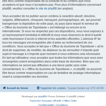
être tenu comme responsable de la conduite et du contenu que nous
acceptons et que nous n’acceptons pas. Pour plus d’informations concernant
phpBB, veuillez consulter
le site de phpBB
(en anglais).
Vous acceptez de ne publier aucun contenu à caractère abusif, obscène,
vulgaire, diffamatoire, choquant, menaçant, pornographique, etc. qui pourrait
transgresser la législation de votre pays, du pays dans lequel le serveur de
« Office du tourisme de Topoldavie » est hébergé ou encore la loi
internationale. Si vous ne respectez pas ces dispositions, vous vous exposez à
un bannissement immédiat et définitif et nous nous réservons le droit d’avertir
votre fournisseur d’accès à internet et les autorités officielles. L’adresse IP de
tous les messages est enregistrée afin d’aider au renforcement de ces
conditions. Vous acceptez le fait que « Office du tourisme de Topoldavie » ait le
droit de supprimer, de modifier, de déplacer ou de verrouiller n’importe quel
sujet et message à n’importe quel moment si nous estimons cela nécessaire.
En tant qu’utilisateur, vous acceptez que toutes les informations que vous avez
renseignées soient enregistrées dans notre base de données. Bien que ces
informations ne seront pas diffusées à une tierce partie sans votre
consentement, ni « Office du tourisme de Topoldavie », ni phpBB, ne pourront
être tenus comme responsables en cas de tentative de piratage informatique
visant à compromettre vos données.
Accueil du forum
Supprimer les cookies
Fuseau horaire sur
UTC+02:00
Développé par
phpBB
® Forum Software © phpBB Limited
Traduction française officielle
©
Miles Cellar
Confidentialité
|
Conditions