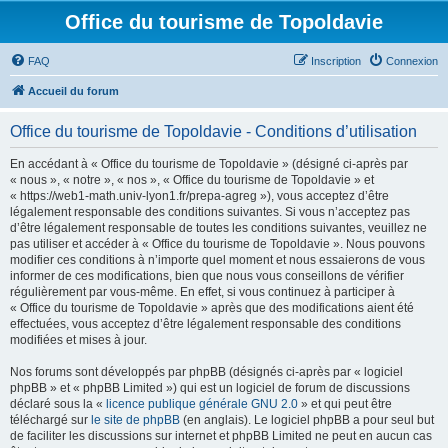
Office du tourisme de Topoldavie
FAQ
Inscription
Connexion
Accueil du forum
Office du tourisme de Topoldavie - Conditions d’utilisation
En accédant à « Office du tourisme de Topoldavie » (désigné ci-après par
« nous », « notre », « nos », « Office du tourisme de Topoldavie » et
« https://web1-math.univ-lyon1.fr/prepa-agreg »), vous acceptez d’être
légalement responsable des conditions suivantes. Si vous n’acceptez pas
d’être légalement responsable de toutes les conditions suivantes, veuillez ne
pas utiliser et accéder à « Office du tourisme de Topoldavie ». Nous pouvons
modifier ces conditions à n’importe quel moment et nous essaierons de vous
informer de ces modifications, bien que nous vous conseillons de vérifier
régulièrement par vous-même. En effet, si vous continuez à participer à
« Office du tourisme de Topoldavie » après que des modifications aient été
effectuées, vous acceptez d’être légalement responsable des conditions
modifiées et mises à jour.
Nos forums sont développés par phpBB (désignés ci-après par « logiciel
phpBB » et « phpBB Limited ») qui est un logiciel de forum de discussions
déclaré sous la «
licence publique générale GNU 2.0
» et qui peut être
téléchargé sur
le site de phpBB
(en anglais). Le logiciel phpBB a pour seul but
de faciliter les discussions sur internet et phpBB Limited ne peut en aucun cas