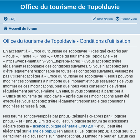
Office du tourisme de Topoldavie
FAQ
Inscription
Connexion
Accueil du forum
Office du tourisme de Topoldavie - Conditions d’utilisation
En accédant à « Office du tourisme de Topoldavie » (désigné ci-après par
« nous », « notre », « nos », « Office du tourisme de Topoldavie » et
« https://web1-math.univ-lyon1.fr/prepa-agreg »), vous acceptez d’être
légalement responsable des conditions suivantes. Si vous n’acceptez pas
d’être légalement responsable de toutes les conditions suivantes, veuillez ne
pas utiliser et accéder à « Office du tourisme de Topoldavie ». Nous pouvons
modifier ces conditions à n’importe quel moment et nous essaierons de vous
informer de ces modifications, bien que nous vous conseillons de vérifier
régulièrement par vous-même. En effet, si vous continuez à participer à
« Office du tourisme de Topoldavie » après que des modifications aient été
effectuées, vous acceptez d’être légalement responsable des conditions
modifiées et mises à jour.
Nos forums sont développés par phpBB (désignés ci-après par « logiciel
phpBB » et « phpBB Limited ») qui est un logiciel de forum de discussions
déclaré sous la «
licence publique générale GNU 2.0
» et qui peut être
téléchargé sur
le site de phpBB
(en anglais). Le logiciel phpBB a pour seul but
de faciliter les discussions sur internet et phpBB Limited ne peut en aucun cas