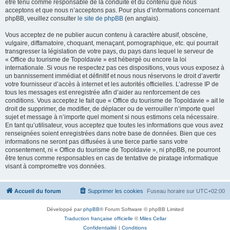
être tenu comme responsable de la conduite et du contenu que nous
acceptons et que nous n’acceptons pas. Pour plus d’informations concernant
phpBB, veuillez consulter
le site de phpBB
(en anglais).
Vous acceptez de ne publier aucun contenu à caractère abusif, obscène,
vulgaire, diffamatoire, choquant, menaçant, pornographique, etc. qui pourrait
transgresser la législation de votre pays, du pays dans lequel le serveur de
« Office du tourisme de Topoldavie » est hébergé ou encore la loi
internationale. Si vous ne respectez pas ces dispositions, vous vous exposez à
un bannissement immédiat et définitif et nous nous réservons le droit d’avertir
votre fournisseur d’accès à internet et les autorités officielles. L’adresse IP de
tous les messages est enregistrée afin d’aider au renforcement de ces
conditions. Vous acceptez le fait que « Office du tourisme de Topoldavie » ait le
droit de supprimer, de modifier, de déplacer ou de verrouiller n’importe quel
sujet et message à n’importe quel moment si nous estimons cela nécessaire.
En tant qu’utilisateur, vous acceptez que toutes les informations que vous avez
renseignées soient enregistrées dans notre base de données. Bien que ces
informations ne seront pas diffusées à une tierce partie sans votre
consentement, ni « Office du tourisme de Topoldavie », ni phpBB, ne pourront
être tenus comme responsables en cas de tentative de piratage informatique
visant à compromettre vos données.
Accueil du forum
Supprimer les cookies
Fuseau horaire sur
UTC+02:00
Développé par
phpBB
® Forum Software © phpBB Limited
Traduction française officielle
©
Miles Cellar
Confidentialité
|
Conditions