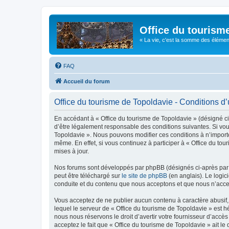
Office du tourism
« La vie, c'est la somme des éléments 
FAQ
Accueil du forum
Office du tourisme de Topoldavie - Conditions d’u
En accédant à « Office du tourisme de Topoldavie » (désigné ci-
d’être légalement responsable des conditions suivantes. Si vous
Topoldavie ». Nous pouvons modifier ces conditions à n’import
même. En effet, si vous continuez à participer à « Office du t
mises à jour.
Nos forums sont développés par phpBB (désignés ci-après par «
peut être téléchargé sur
le site de phpBB
(en anglais). Le logic
conduite et du contenu que nous acceptons et que nous n’acce
Vous acceptez de ne publier aucun contenu à caractère abusif, 
lequel le serveur de « Office du tourisme de Topoldavie » est h
nous nous réservons le droit d’avertir votre fournisseur d’accès
acceptez le fait que « Office du tourisme de Topoldavie » ait l