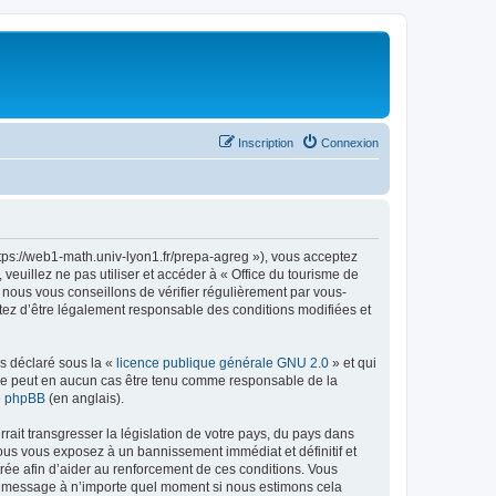
Inscription
Connexion
ttps://web1-math.univ-lyon1.fr/prepa-agreg »), vous acceptez
euillez ne pas utiliser et accéder à « Office du tourisme de
nous vous conseillons de vérifier régulièrement par vous-
ptez d’être légalement responsable des conditions modifiées et
ns déclaré sous la «
licence publique générale GNU 2.0
» et qui
ed ne peut en aucun cas être tenu comme responsable de la
de phpBB
(en anglais).
ait transgresser la législation de votre pays, du pays dans
vous vous exposez à un bannissement immédiat et définitif et
strée afin d’aider au renforcement de ces conditions. Vous
t et message à n’importe quel moment si nous estimons cela