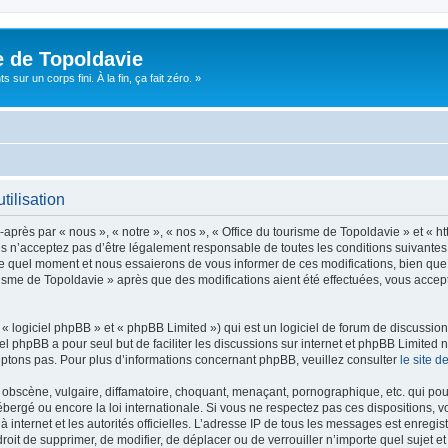
e de Topoldavie
sur un corps fini. À la fin, ça fait zéro. »
tilisation
après par « nous », « notre », « nos », « Office du tourisme de Topoldavie » et « h
 n’acceptez pas d’être légalement responsable de toutes les conditions suivantes, v
e quel moment et nous essaierons de vous informer de ces modifications, bien que 
ourisme de Topoldavie » après que des modifications aient été effectuées, vous acce
 logiciel phpBB » et « phpBB Limited ») qui est un logiciel de forum de discussio
iel phpBB a pour seul but de faciliter les discussions sur internet et phpBB Limit
ptons pas. Pour plus d’informations concernant phpBB, veuillez consulter
le site 
obscène, vulgaire, diffamatoire, choquant, menaçant, pornographique, etc. qui pourr
ébergé ou encore la loi internationale. Si vous ne respectez pas ces dispositions, 
 à internet et les autorités officielles. L’adresse IP de tous les messages est enregi
e droit de supprimer, de modifier, de déplacer ou de verrouiller n’importe quel suje