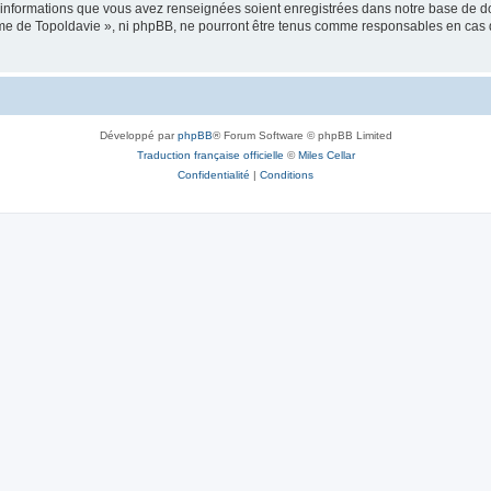
es informations que vous avez renseignées soient enregistrées dans notre base de 
isme de Topoldavie », ni phpBB, ne pourront être tenus comme responsables en cas 
Développé par
phpBB
® Forum Software © phpBB Limited
Traduction française officielle
©
Miles Cellar
Confidentialité
|
Conditions