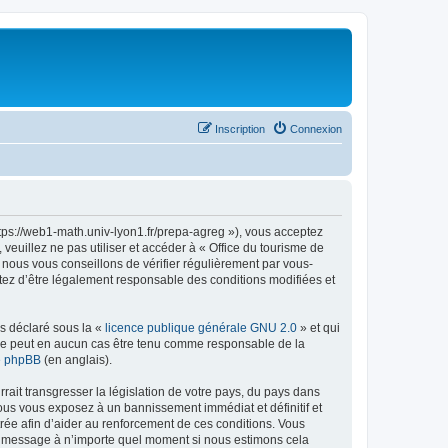
Inscription
Connexion
ttps://web1-math.univ-lyon1.fr/prepa-agreg »), vous acceptez
euillez ne pas utiliser et accéder à « Office du tourisme de
nous vous conseillons de vérifier régulièrement par vous-
ptez d’être légalement responsable des conditions modifiées et
ns déclaré sous la «
licence publique générale GNU 2.0
» et qui
ed ne peut en aucun cas être tenu comme responsable de la
de phpBB
(en anglais).
ait transgresser la législation de votre pays, du pays dans
vous vous exposez à un bannissement immédiat et définitif et
strée afin d’aider au renforcement de ces conditions. Vous
t et message à n’importe quel moment si nous estimons cela