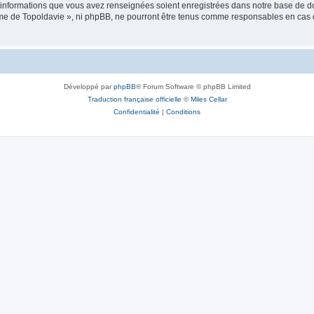
es informations que vous avez renseignées soient enregistrées dans notre base de 
isme de Topoldavie », ni phpBB, ne pourront être tenus comme responsables en cas 
Développé par
phpBB
® Forum Software © phpBB Limited
Traduction française officielle
©
Miles Cellar
Confidentialité
|
Conditions