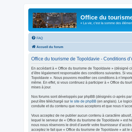
Office du tourism
« La vie, c'est la somme des éléments 
FAQ
Accueil du forum
Office du tourisme de Topoldavie - Conditions d’u
En accédant à « Office du tourisme de Topoldavie » (désigné ci-
d’être légalement responsable des conditions suivantes. Si vous
Topoldavie ». Nous pouvons modifier ces conditions à n’import
même. En effet, si vous continuez à participer à « Office du t
mises à jour.
Nos forums sont développés par phpBB (désignés ci-après par «
peut être téléchargé sur
le site de phpBB
(en anglais). Le logic
conduite et du contenu que nous acceptons et que nous n’acce
Vous acceptez de ne publier aucun contenu à caractère abusif, 
lequel le serveur de « Office du tourisme de Topoldavie » est h
nous nous réservons le droit d’avertir votre fournisseur d’accès
acceptez le fait que « Office du tourisme de Topoldavie » ait l