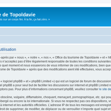
e de Topoldavie
sur un corps fini. À la fin, ça fait zéro. »
tilisation
après par « nous », « notre », « nos », « Office du tourisme de Topoldavie » et « h
 n’acceptez pas d’être légalement responsable de toutes les conditions suivantes, v
e quel moment et nous essaierons de vous informer de ces modifications, bien que 
ourisme de Topoldavie » après que des modifications aient été effectuées, vous acce
 logiciel phpBB » et « phpBB Limited ») qui est un logiciel de forum de discussio
iel phpBB a pour seul but de faciliter les discussions sur internet et phpBB Limit
ptons pas. Pour plus d’informations concernant phpBB, veuillez consulter
le site 
obscène, vulgaire, diffamatoire, choquant, menaçant, pornographique, etc. qui pourr
ébergé ou encore la loi internationale. Si vous ne respectez pas ces dispositions, 
 à internet et les autorités officielles. L’adresse IP de tous les messages est enregi
e droit de supprimer, de modifier, de déplacer ou de verrouiller n’importe quel suje