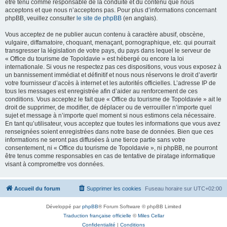
être tenu comme responsable de la conduite et du contenu que nous
acceptons et que nous n’acceptons pas. Pour plus d’informations concernant
phpBB, veuillez consulter
le site de phpBB
(en anglais).
Vous acceptez de ne publier aucun contenu à caractère abusif, obscène,
vulgaire, diffamatoire, choquant, menaçant, pornographique, etc. qui pourrait
transgresser la législation de votre pays, du pays dans lequel le serveur de
« Office du tourisme de Topoldavie » est hébergé ou encore la loi
internationale. Si vous ne respectez pas ces dispositions, vous vous exposez à
un bannissement immédiat et définitif et nous nous réservons le droit d’avertir
votre fournisseur d’accès à internet et les autorités officielles. L’adresse IP de
tous les messages est enregistrée afin d’aider au renforcement de ces
conditions. Vous acceptez le fait que « Office du tourisme de Topoldavie » ait le
droit de supprimer, de modifier, de déplacer ou de verrouiller n’importe quel
sujet et message à n’importe quel moment si nous estimons cela nécessaire.
En tant qu’utilisateur, vous acceptez que toutes les informations que vous avez
renseignées soient enregistrées dans notre base de données. Bien que ces
informations ne seront pas diffusées à une tierce partie sans votre
consentement, ni « Office du tourisme de Topoldavie », ni phpBB, ne pourront
être tenus comme responsables en cas de tentative de piratage informatique
visant à compromettre vos données.
Accueil du forum
Supprimer les cookies
Fuseau horaire sur
UTC+02:00
Développé par
phpBB
® Forum Software © phpBB Limited
Traduction française officielle
©
Miles Cellar
Confidentialité
|
Conditions