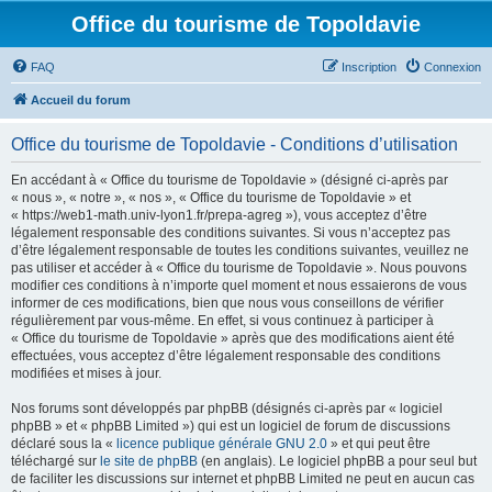
Office du tourisme de Topoldavie
FAQ
Inscription
Connexion
Accueil du forum
Office du tourisme de Topoldavie - Conditions d’utilisation
En accédant à « Office du tourisme de Topoldavie » (désigné ci-après par
« nous », « notre », « nos », « Office du tourisme de Topoldavie » et
« https://web1-math.univ-lyon1.fr/prepa-agreg »), vous acceptez d’être
légalement responsable des conditions suivantes. Si vous n’acceptez pas
d’être légalement responsable de toutes les conditions suivantes, veuillez ne
pas utiliser et accéder à « Office du tourisme de Topoldavie ». Nous pouvons
modifier ces conditions à n’importe quel moment et nous essaierons de vous
informer de ces modifications, bien que nous vous conseillons de vérifier
régulièrement par vous-même. En effet, si vous continuez à participer à
« Office du tourisme de Topoldavie » après que des modifications aient été
effectuées, vous acceptez d’être légalement responsable des conditions
modifiées et mises à jour.
Nos forums sont développés par phpBB (désignés ci-après par « logiciel
phpBB » et « phpBB Limited ») qui est un logiciel de forum de discussions
déclaré sous la «
licence publique générale GNU 2.0
» et qui peut être
téléchargé sur
le site de phpBB
(en anglais). Le logiciel phpBB a pour seul but
de faciliter les discussions sur internet et phpBB Limited ne peut en aucun cas