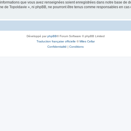
es informations que vous avez renseignées soient enregistrées dans notre base de 
isme de Topoldavie », ni phpBB, ne pourront être tenus comme responsables en cas 
Développé par
phpBB
® Forum Software © phpBB Limited
Traduction française officielle
©
Miles Cellar
Confidentialité
|
Conditions