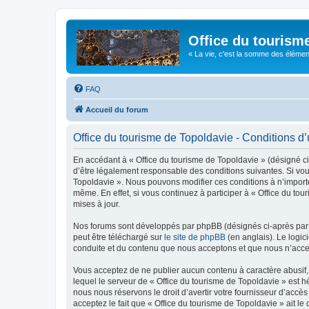
Office du tourism
« La vie, c'est la somme des éléments 
FAQ
Accueil du forum
Office du tourisme de Topoldavie - Conditions d’u
En accédant à « Office du tourisme de Topoldavie » (désigné ci-
d’être légalement responsable des conditions suivantes. Si vous
Topoldavie ». Nous pouvons modifier ces conditions à n’import
même. En effet, si vous continuez à participer à « Office du t
mises à jour.
Nos forums sont développés par phpBB (désignés ci-après par «
peut être téléchargé sur
le site de phpBB
(en anglais). Le logic
conduite et du contenu que nous acceptons et que nous n’acce
Vous acceptez de ne publier aucun contenu à caractère abusif, 
lequel le serveur de « Office du tourisme de Topoldavie » est h
nous nous réservons le droit d’avertir votre fournisseur d’accès
acceptez le fait que « Office du tourisme de Topoldavie » ait l