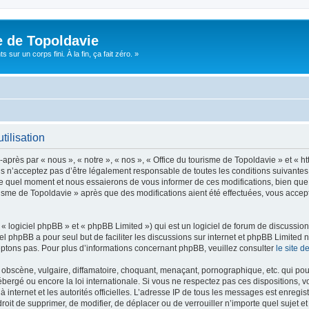
e de Topoldavie
sur un corps fini. À la fin, ça fait zéro. »
tilisation
après par « nous », « notre », « nos », « Office du tourisme de Topoldavie » et « h
 n’acceptez pas d’être légalement responsable de toutes les conditions suivantes, v
e quel moment et nous essaierons de vous informer de ces modifications, bien que 
ourisme de Topoldavie » après que des modifications aient été effectuées, vous acce
 logiciel phpBB » et « phpBB Limited ») qui est un logiciel de forum de discussio
iel phpBB a pour seul but de faciliter les discussions sur internet et phpBB Limit
ptons pas. Pour plus d’informations concernant phpBB, veuillez consulter
le site 
obscène, vulgaire, diffamatoire, choquant, menaçant, pornographique, etc. qui pourr
ébergé ou encore la loi internationale. Si vous ne respectez pas ces dispositions, 
 à internet et les autorités officielles. L’adresse IP de tous les messages est enregi
e droit de supprimer, de modifier, de déplacer ou de verrouiller n’importe quel suje