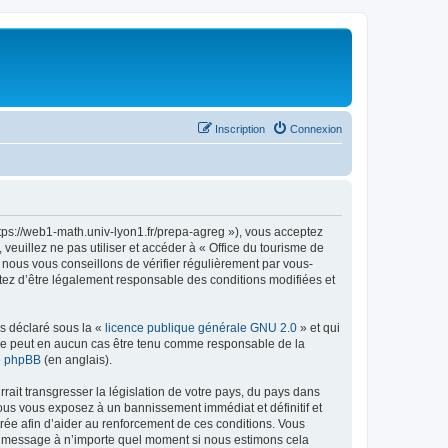
Inscription
Connexion
ttps://web1-math.univ-lyon1.fr/prepa-agreg »), vous acceptez
euillez ne pas utiliser et accéder à « Office du tourisme de
nous vous conseillons de vérifier régulièrement par vous-
ptez d’être légalement responsable des conditions modifiées et
ns déclaré sous la «
licence publique générale GNU 2.0
» et qui
ed ne peut en aucun cas être tenu comme responsable de la
de phpBB
(en anglais).
ait transgresser la législation de votre pays, du pays dans
vous vous exposez à un bannissement immédiat et définitif et
strée afin d’aider au renforcement de ces conditions. Vous
t et message à n’importe quel moment si nous estimons cela