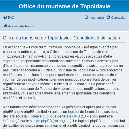
Office du tourisme de Topoldavie
FAQ
Inscription
Connexion
Accueil du forum
Office du tourisme de Topoldavie - Conditions d’utilisation
En accédant à « Office du tourisme de Topoldavie » (désigné ci-après par
« nous », « notre », « nos », « Office du tourisme de Topoldavie » et
« https://web1-math.univ-lyon1.fr/prepa-agreg »), vous acceptez d’être
légalement responsable des conditions suivantes. Si vous n’acceptez pas
d’être légalement responsable de toutes les conditions suivantes, veuillez ne
pas utiliser et accéder à « Office du tourisme de Topoldavie ». Nous pouvons
modifier ces conditions à n’importe quel moment et nous essaierons de vous
informer de ces modifications, bien que nous vous conseillons de vérifier
régulièrement par vous-même. En effet, si vous continuez à participer à
« Office du tourisme de Topoldavie » après que des modifications aient été
effectuées, vous acceptez d’être légalement responsable des conditions
modifiées et mises à jour.
Nos forums sont développés par phpBB (désignés ci-après par « logiciel
phpBB » et « phpBB Limited ») qui est un logiciel de forum de discussions
déclaré sous la «
licence publique générale GNU 2.0
» et qui peut être
téléchargé sur
le site de phpBB
(en anglais). Le logiciel phpBB a pour seul but
de faciliter les discussions sur internet et phpBB Limited ne peut en aucun cas