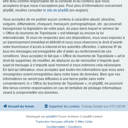
être tenu comme responsable de la conduite et du contenu que nous
acceptons et que nous n’acceptons pas. Pour plus d’informations concernant
phpBB, veuillez consulter
le site de phpBB
(en anglais).
Vous acceptez de ne publier aucun contenu à caractère abusif, obscène,
vulgaire, diffamatoire, choquant, menaçant, pornographique, etc. qui pourrait
transgresser la législation de votre pays, du pays dans lequel le serveur de
« Office du tourisme de Topoldavie » est hébergé ou encore la loi
internationale. Si vous ne respectez pas ces dispositions, vous vous exposez à
un bannissement immédiat et définitif et nous nous réservons le droit d’avertir
votre fournisseur d’accès à internet et les autorités officielles. L’adresse IP de
tous les messages est enregistrée afin d’aider au renforcement de ces
conditions. Vous acceptez le fait que « Office du tourisme de Topoldavie » ait le
droit de supprimer, de modifier, de déplacer ou de verrouiller n’importe quel
sujet et message à n’importe quel moment si nous estimons cela nécessaire.
En tant qu’utilisateur, vous acceptez que toutes les informations que vous avez
renseignées soient enregistrées dans notre base de données. Bien que ces
informations ne seront pas diffusées à une tierce partie sans votre
consentement, ni « Office du tourisme de Topoldavie », ni phpBB, ne pourront
être tenus comme responsables en cas de tentative de piratage informatique
visant à compromettre vos données.
Accueil du forum
Supprimer les cookies
Fuseau horaire sur
UTC+02:00
Développé par
phpBB
® Forum Software © phpBB Limited
Traduction française officielle
©
Miles Cellar
Confidentialité
|
Conditions