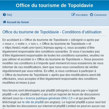
Office du tourisme de Topoldavie
FAQ
Inscription
Connexion
Accueil du forum
Office du tourisme de Topoldavie - Conditions d’utilisation
En accédant à « Office du tourisme de Topoldavie » (désigné ci-après par
« nous », « notre », « nos », « Office du tourisme de Topoldavie » et
« https://web1-math.univ-lyon1.fr/prepa-agreg »), vous acceptez d’être
légalement responsable des conditions suivantes. Si vous n’acceptez pas
d’être légalement responsable de toutes les conditions suivantes, veuillez ne
pas utiliser et accéder à « Office du tourisme de Topoldavie ». Nous pouvons
modifier ces conditions à n’importe quel moment et nous essaierons de vous
informer de ces modifications, bien que nous vous conseillons de vérifier
régulièrement par vous-même. En effet, si vous continuez à participer à
« Office du tourisme de Topoldavie » après que des modifications aient été
effectuées, vous acceptez d’être légalement responsable des conditions
modifiées et mises à jour.
Nos forums sont développés par phpBB (désignés ci-après par « logiciel
phpBB » et « phpBB Limited ») qui est un logiciel de forum de discussions
déclaré sous la «
licence publique générale GNU 2.0
» et qui peut être
téléchargé sur
le site de phpBB
(en anglais). Le logiciel phpBB a pour seul but
de faciliter les discussions sur internet et phpBB Limited ne peut en aucun cas