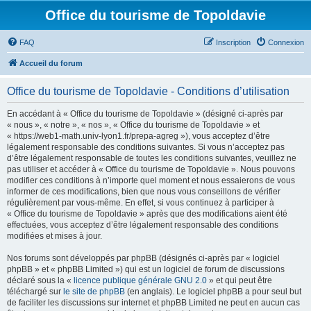
Office du tourisme de Topoldavie
FAQ
Inscription
Connexion
Accueil du forum
Office du tourisme de Topoldavie - Conditions d’utilisation
En accédant à « Office du tourisme de Topoldavie » (désigné ci-après par
« nous », « notre », « nos », « Office du tourisme de Topoldavie » et
« https://web1-math.univ-lyon1.fr/prepa-agreg »), vous acceptez d’être
légalement responsable des conditions suivantes. Si vous n’acceptez pas
d’être légalement responsable de toutes les conditions suivantes, veuillez ne
pas utiliser et accéder à « Office du tourisme de Topoldavie ». Nous pouvons
modifier ces conditions à n’importe quel moment et nous essaierons de vous
informer de ces modifications, bien que nous vous conseillons de vérifier
régulièrement par vous-même. En effet, si vous continuez à participer à
« Office du tourisme de Topoldavie » après que des modifications aient été
effectuées, vous acceptez d’être légalement responsable des conditions
modifiées et mises à jour.
Nos forums sont développés par phpBB (désignés ci-après par « logiciel
phpBB » et « phpBB Limited ») qui est un logiciel de forum de discussions
déclaré sous la «
licence publique générale GNU 2.0
» et qui peut être
téléchargé sur
le site de phpBB
(en anglais). Le logiciel phpBB a pour seul but
de faciliter les discussions sur internet et phpBB Limited ne peut en aucun cas