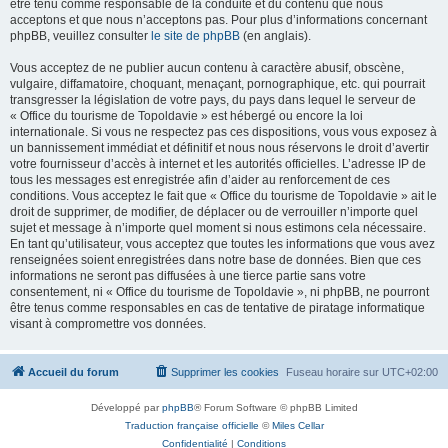
être tenu comme responsable de la conduite et du contenu que nous
acceptons et que nous n’acceptons pas. Pour plus d’informations concernant
phpBB, veuillez consulter
le site de phpBB
(en anglais).
Vous acceptez de ne publier aucun contenu à caractère abusif, obscène,
vulgaire, diffamatoire, choquant, menaçant, pornographique, etc. qui pourrait
transgresser la législation de votre pays, du pays dans lequel le serveur de
« Office du tourisme de Topoldavie » est hébergé ou encore la loi
internationale. Si vous ne respectez pas ces dispositions, vous vous exposez à
un bannissement immédiat et définitif et nous nous réservons le droit d’avertir
votre fournisseur d’accès à internet et les autorités officielles. L’adresse IP de
tous les messages est enregistrée afin d’aider au renforcement de ces
conditions. Vous acceptez le fait que « Office du tourisme de Topoldavie » ait le
droit de supprimer, de modifier, de déplacer ou de verrouiller n’importe quel
sujet et message à n’importe quel moment si nous estimons cela nécessaire.
En tant qu’utilisateur, vous acceptez que toutes les informations que vous avez
renseignées soient enregistrées dans notre base de données. Bien que ces
informations ne seront pas diffusées à une tierce partie sans votre
consentement, ni « Office du tourisme de Topoldavie », ni phpBB, ne pourront
être tenus comme responsables en cas de tentative de piratage informatique
visant à compromettre vos données.
Accueil du forum
Supprimer les cookies
Fuseau horaire sur
UTC+02:00
Développé par
phpBB
® Forum Software © phpBB Limited
Traduction française officielle
©
Miles Cellar
Confidentialité
|
Conditions