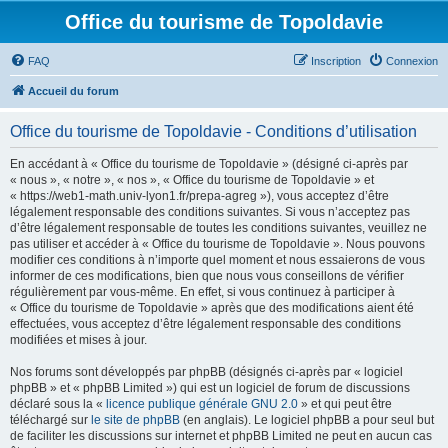
Office du tourisme de Topoldavie
FAQ
Inscription
Connexion
Accueil du forum
Office du tourisme de Topoldavie - Conditions d’utilisation
En accédant à « Office du tourisme de Topoldavie » (désigné ci-après par
« nous », « notre », « nos », « Office du tourisme de Topoldavie » et
« https://web1-math.univ-lyon1.fr/prepa-agreg »), vous acceptez d’être
légalement responsable des conditions suivantes. Si vous n’acceptez pas
d’être légalement responsable de toutes les conditions suivantes, veuillez ne
pas utiliser et accéder à « Office du tourisme de Topoldavie ». Nous pouvons
modifier ces conditions à n’importe quel moment et nous essaierons de vous
informer de ces modifications, bien que nous vous conseillons de vérifier
régulièrement par vous-même. En effet, si vous continuez à participer à
« Office du tourisme de Topoldavie » après que des modifications aient été
effectuées, vous acceptez d’être légalement responsable des conditions
modifiées et mises à jour.
Nos forums sont développés par phpBB (désignés ci-après par « logiciel
phpBB » et « phpBB Limited ») qui est un logiciel de forum de discussions
déclaré sous la «
licence publique générale GNU 2.0
» et qui peut être
téléchargé sur
le site de phpBB
(en anglais). Le logiciel phpBB a pour seul but
de faciliter les discussions sur internet et phpBB Limited ne peut en aucun cas