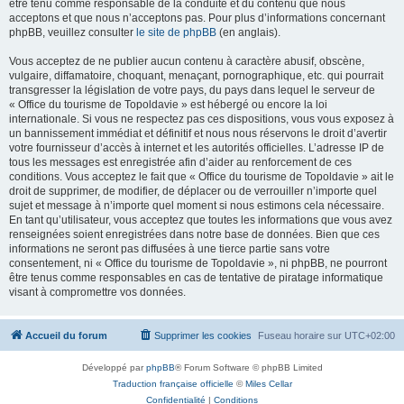
être tenu comme responsable de la conduite et du contenu que nous
acceptons et que nous n’acceptons pas. Pour plus d’informations concernant
phpBB, veuillez consulter
le site de phpBB
(en anglais).
Vous acceptez de ne publier aucun contenu à caractère abusif, obscène,
vulgaire, diffamatoire, choquant, menaçant, pornographique, etc. qui pourrait
transgresser la législation de votre pays, du pays dans lequel le serveur de
« Office du tourisme de Topoldavie » est hébergé ou encore la loi
internationale. Si vous ne respectez pas ces dispositions, vous vous exposez à
un bannissement immédiat et définitif et nous nous réservons le droit d’avertir
votre fournisseur d’accès à internet et les autorités officielles. L’adresse IP de
tous les messages est enregistrée afin d’aider au renforcement de ces
conditions. Vous acceptez le fait que « Office du tourisme de Topoldavie » ait le
droit de supprimer, de modifier, de déplacer ou de verrouiller n’importe quel
sujet et message à n’importe quel moment si nous estimons cela nécessaire.
En tant qu’utilisateur, vous acceptez que toutes les informations que vous avez
renseignées soient enregistrées dans notre base de données. Bien que ces
informations ne seront pas diffusées à une tierce partie sans votre
consentement, ni « Office du tourisme de Topoldavie », ni phpBB, ne pourront
être tenus comme responsables en cas de tentative de piratage informatique
visant à compromettre vos données.
Accueil du forum
Supprimer les cookies
Fuseau horaire sur
UTC+02:00
Développé par
phpBB
® Forum Software © phpBB Limited
Traduction française officielle
©
Miles Cellar
Confidentialité
|
Conditions