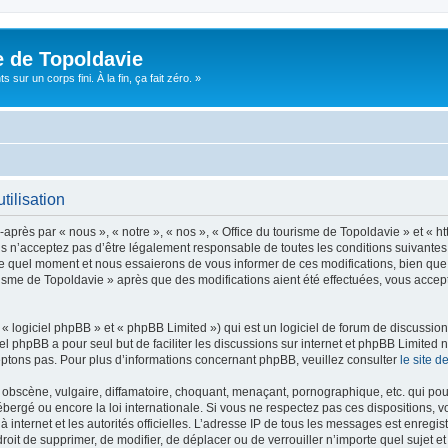
e de Topoldavie
sur un corps fini. À la fin, ça fait zéro. »
tilisation
après par « nous », « notre », « nos », « Office du tourisme de Topoldavie » et « h
 n’acceptez pas d’être légalement responsable de toutes les conditions suivantes, v
e quel moment et nous essaierons de vous informer de ces modifications, bien que 
ourisme de Topoldavie » après que des modifications aient été effectuées, vous acce
 logiciel phpBB » et « phpBB Limited ») qui est un logiciel de forum de discussio
iel phpBB a pour seul but de faciliter les discussions sur internet et phpBB Limit
ptons pas. Pour plus d’informations concernant phpBB, veuillez consulter
le site 
obscène, vulgaire, diffamatoire, choquant, menaçant, pornographique, etc. qui pourr
ébergé ou encore la loi internationale. Si vous ne respectez pas ces dispositions, 
 à internet et les autorités officielles. L’adresse IP de tous les messages est enregi
e droit de supprimer, de modifier, de déplacer ou de verrouiller n’importe quel suje