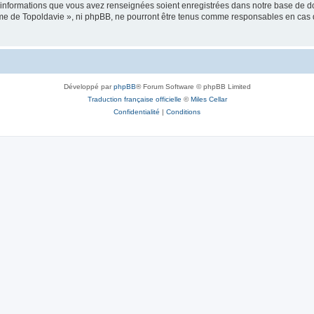
es informations que vous avez renseignées soient enregistrées dans notre base de 
isme de Topoldavie », ni phpBB, ne pourront être tenus comme responsables en cas 
Développé par
phpBB
® Forum Software © phpBB Limited
Traduction française officielle
©
Miles Cellar
Confidentialité
|
Conditions