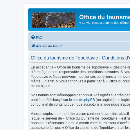
Office du tourism
« La vie, c'est la somme des éléments 
FAQ
Accueil du forum
Office du tourisme de Topoldavie - Conditions d’u
En accédant à « Office du tourisme de Topoldavie » (désigné ci-
d’être légalement responsable des conditions suivantes. Si vous
Topoldavie ». Nous pouvons modifier ces conditions à n’import
même. En effet, si vous continuez à participer à « Office du t
mises à jour.
Nos forums sont développés par phpBB (désignés ci-après par «
peut être téléchargé sur
le site de phpBB
(en anglais). Le logic
conduite et du contenu que nous acceptons et que nous n’acce
Vous acceptez de ne publier aucun contenu à caractère abusif, 
lequel le serveur de « Office du tourisme de Topoldavie » est h
nous nous réservons le droit d’avertir votre fournisseur d’accès
acceptez le fait que « Office du tourisme de Topoldavie » ait l