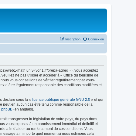
Inscription
Connexion
ttps://web1-math.univ-lyon1.fr/prepa-agreg »), vous acceptez
euillez ne pas utiliser et accéder à « Office du tourisme de
nous vous conseillons de vérifier régulièrement par vous-
ptez d’être légalement responsable des conditions modifiées et
ns déclaré sous la «
licence publique générale GNU 2.0
» et qui
ed ne peut en aucun cas être tenu comme responsable de la
de phpBB
(en anglais).
ait transgresser la législation de votre pays, du pays dans
vous vous exposez à un bannissement immédiat et définitif et
strée afin d’aider au renforcement de ces conditions. Vous
t et message à n’importe quel moment si nous estimons cela