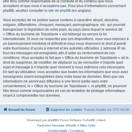
être tenu comme responsable de la conduite et du contenu que nous
acceptons et que nous n’acceptons pas. Pour plus d’informations concernant
phpBB, veuillez consulter
le site de phpBB
(en anglais).
Vous acceptez de ne publier aucun contenu à caractère abusif, obscène,
vulgaire, diffamatoire, choquant, menaçant, pornographique, etc. qui pourrait
transgresser la législation de votre pays, du pays dans lequel le serveur de
« Office du tourisme de Topoldavie » est hébergé ou encore la loi
internationale. Si vous ne respectez pas ces dispositions, vous vous exposez à
un bannissement immédiat et définitif et nous nous réservons le droit d’avertir
votre fournisseur d’accès à internet et les autorités officielles. L’adresse IP de
tous les messages est enregistrée afin d’aider au renforcement de ces
conditions. Vous acceptez le fait que « Office du tourisme de Topoldavie » ait le
droit de supprimer, de modifier, de déplacer ou de verrouiller n’importe quel
sujet et message à n’importe quel moment si nous estimons cela nécessaire.
En tant qu’utilisateur, vous acceptez que toutes les informations que vous avez
renseignées soient enregistrées dans notre base de données. Bien que ces
informations ne seront pas diffusées à une tierce partie sans votre
consentement, ni « Office du tourisme de Topoldavie », ni phpBB, ne pourront
être tenus comme responsables en cas de tentative de piratage informatique
visant à compromettre vos données.
Accueil du forum
Supprimer les cookies
Fuseau horaire sur
UTC+02:00
Développé par
phpBB
® Forum Software © phpBB Limited
Traduction française officielle
©
Miles Cellar
Confidentialité
|
Conditions