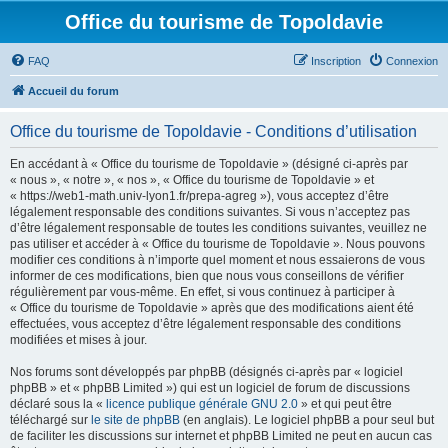
Office du tourisme de Topoldavie
FAQ
Inscription
Connexion
Accueil du forum
Office du tourisme de Topoldavie - Conditions d’utilisation
En accédant à « Office du tourisme de Topoldavie » (désigné ci-après par
« nous », « notre », « nos », « Office du tourisme de Topoldavie » et
« https://web1-math.univ-lyon1.fr/prepa-agreg »), vous acceptez d’être
légalement responsable des conditions suivantes. Si vous n’acceptez pas
d’être légalement responsable de toutes les conditions suivantes, veuillez ne
pas utiliser et accéder à « Office du tourisme de Topoldavie ». Nous pouvons
modifier ces conditions à n’importe quel moment et nous essaierons de vous
informer de ces modifications, bien que nous vous conseillons de vérifier
régulièrement par vous-même. En effet, si vous continuez à participer à
« Office du tourisme de Topoldavie » après que des modifications aient été
effectuées, vous acceptez d’être légalement responsable des conditions
modifiées et mises à jour.
Nos forums sont développés par phpBB (désignés ci-après par « logiciel
phpBB » et « phpBB Limited ») qui est un logiciel de forum de discussions
déclaré sous la «
licence publique générale GNU 2.0
» et qui peut être
téléchargé sur
le site de phpBB
(en anglais). Le logiciel phpBB a pour seul but
de faciliter les discussions sur internet et phpBB Limited ne peut en aucun cas