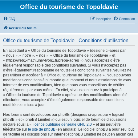
Office du tourisme de Topoldavie
FAQ
Inscription
Connexion
Accueil du forum
Office du tourisme de Topoldavie - Conditions d’utilisation
En accédant à « Office du tourisme de Topoldavie » (désigné ci-après par
« nous », « notre », « nos », « Office du tourisme de Topoldavie » et
« https://web1-math.univ-lyon1.fr/prepa-agreg »), vous acceptez d’être
légalement responsable des conditions suivantes. Si vous n’acceptez pas
d’être légalement responsable de toutes les conditions suivantes, veuillez ne
pas utiliser et accéder à « Office du tourisme de Topoldavie ». Nous pouvons
modifier ces conditions à n’importe quel moment et nous essaierons de vous
informer de ces modifications, bien que nous vous conseillons de vérifier
régulièrement par vous-même. En effet, si vous continuez à participer à
« Office du tourisme de Topoldavie » après que des modifications aient été
effectuées, vous acceptez d’être légalement responsable des conditions
modifiées et mises à jour.
Nos forums sont développés par phpBB (désignés ci-après par « logiciel
phpBB » et « phpBB Limited ») qui est un logiciel de forum de discussions
déclaré sous la «
licence publique générale GNU 2.0
» et qui peut être
téléchargé sur
le site de phpBB
(en anglais). Le logiciel phpBB a pour seul but
de faciliter les discussions sur internet et phpBB Limited ne peut en aucun cas