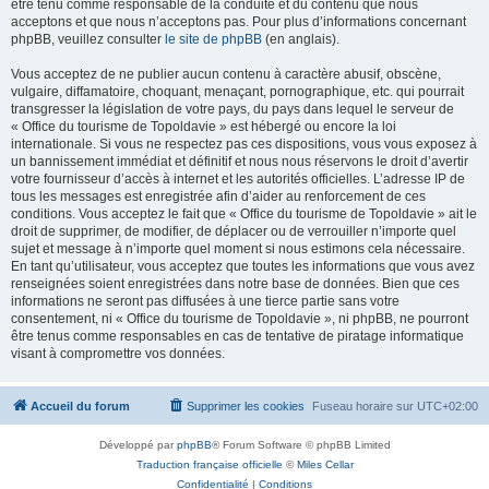
être tenu comme responsable de la conduite et du contenu que nous
acceptons et que nous n’acceptons pas. Pour plus d’informations concernant
phpBB, veuillez consulter
le site de phpBB
(en anglais).
Vous acceptez de ne publier aucun contenu à caractère abusif, obscène,
vulgaire, diffamatoire, choquant, menaçant, pornographique, etc. qui pourrait
transgresser la législation de votre pays, du pays dans lequel le serveur de
« Office du tourisme de Topoldavie » est hébergé ou encore la loi
internationale. Si vous ne respectez pas ces dispositions, vous vous exposez à
un bannissement immédiat et définitif et nous nous réservons le droit d’avertir
votre fournisseur d’accès à internet et les autorités officielles. L’adresse IP de
tous les messages est enregistrée afin d’aider au renforcement de ces
conditions. Vous acceptez le fait que « Office du tourisme de Topoldavie » ait le
droit de supprimer, de modifier, de déplacer ou de verrouiller n’importe quel
sujet et message à n’importe quel moment si nous estimons cela nécessaire.
En tant qu’utilisateur, vous acceptez que toutes les informations que vous avez
renseignées soient enregistrées dans notre base de données. Bien que ces
informations ne seront pas diffusées à une tierce partie sans votre
consentement, ni « Office du tourisme de Topoldavie », ni phpBB, ne pourront
être tenus comme responsables en cas de tentative de piratage informatique
visant à compromettre vos données.
Accueil du forum
Supprimer les cookies
Fuseau horaire sur
UTC+02:00
Développé par
phpBB
® Forum Software © phpBB Limited
Traduction française officielle
©
Miles Cellar
Confidentialité
|
Conditions