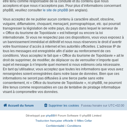
être tenu comme responsable de la conduite et du contenu que nous
acceptons et que nous n’acceptons pas. Pour plus d’informations concernant
phpBB, veuillez consulter
le site de phpBB
(en anglais).
Vous acceptez de ne publier aucun contenu à caractère abusif, obscène,
vulgaire, diffamatoire, choquant, menaçant, pornographique, etc. qui pourrait
transgresser la législation de votre pays, du pays dans lequel le serveur de
« Office du tourisme de Topoldavie » est hébergé ou encore la loi
internationale. Si vous ne respectez pas ces dispositions, vous vous exposez à
un bannissement immédiat et définitif et nous nous réservons le droit d’avertir
votre fournisseur d’accès à internet et les autorités officielles. L’adresse IP de
tous les messages est enregistrée afin d’aider au renforcement de ces
conditions. Vous acceptez le fait que « Office du tourisme de Topoldavie » ait le
droit de supprimer, de modifier, de déplacer ou de verrouiller n’importe quel
sujet et message à n’importe quel moment si nous estimons cela nécessaire.
En tant qu’utilisateur, vous acceptez que toutes les informations que vous avez
renseignées soient enregistrées dans notre base de données. Bien que ces
informations ne seront pas diffusées à une tierce partie sans votre
consentement, ni « Office du tourisme de Topoldavie », ni phpBB, ne pourront
être tenus comme responsables en cas de tentative de piratage informatique
visant à compromettre vos données.
Accueil du forum
Supprimer les cookies
Fuseau horaire sur
UTC+02:00
Développé par
phpBB
® Forum Software © phpBB Limited
Traduction française officielle
©
Miles Cellar
Confidentialité
|
Conditions