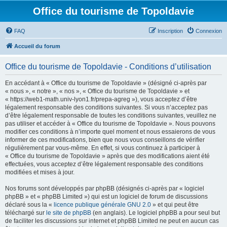
Office du tourisme de Topoldavie
FAQ
Inscription
Connexion
Accueil du forum
Office du tourisme de Topoldavie - Conditions d’utilisation
En accédant à « Office du tourisme de Topoldavie » (désigné ci-après par
« nous », « notre », « nos », « Office du tourisme de Topoldavie » et
« https://web1-math.univ-lyon1.fr/prepa-agreg »), vous acceptez d’être
légalement responsable des conditions suivantes. Si vous n’acceptez pas
d’être légalement responsable de toutes les conditions suivantes, veuillez ne
pas utiliser et accéder à « Office du tourisme de Topoldavie ». Nous pouvons
modifier ces conditions à n’importe quel moment et nous essaierons de vous
informer de ces modifications, bien que nous vous conseillons de vérifier
régulièrement par vous-même. En effet, si vous continuez à participer à
« Office du tourisme de Topoldavie » après que des modifications aient été
effectuées, vous acceptez d’être légalement responsable des conditions
modifiées et mises à jour.
Nos forums sont développés par phpBB (désignés ci-après par « logiciel
phpBB » et « phpBB Limited ») qui est un logiciel de forum de discussions
déclaré sous la «
licence publique générale GNU 2.0
» et qui peut être
téléchargé sur
le site de phpBB
(en anglais). Le logiciel phpBB a pour seul but
de faciliter les discussions sur internet et phpBB Limited ne peut en aucun cas