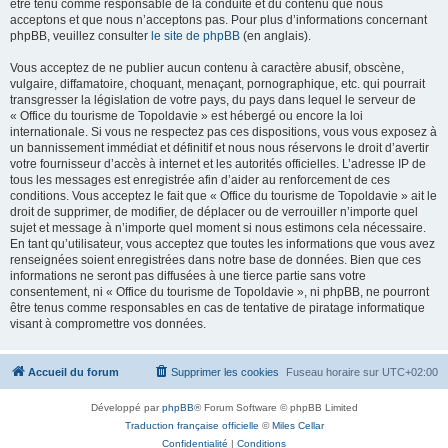
être tenu comme responsable de la conduite et du contenu que nous
acceptons et que nous n’acceptons pas. Pour plus d’informations concernant
phpBB, veuillez consulter
le site de phpBB
(en anglais).
Vous acceptez de ne publier aucun contenu à caractère abusif, obscène,
vulgaire, diffamatoire, choquant, menaçant, pornographique, etc. qui pourrait
transgresser la législation de votre pays, du pays dans lequel le serveur de
« Office du tourisme de Topoldavie » est hébergé ou encore la loi
internationale. Si vous ne respectez pas ces dispositions, vous vous exposez à
un bannissement immédiat et définitif et nous nous réservons le droit d’avertir
votre fournisseur d’accès à internet et les autorités officielles. L’adresse IP de
tous les messages est enregistrée afin d’aider au renforcement de ces
conditions. Vous acceptez le fait que « Office du tourisme de Topoldavie » ait le
droit de supprimer, de modifier, de déplacer ou de verrouiller n’importe quel
sujet et message à n’importe quel moment si nous estimons cela nécessaire.
En tant qu’utilisateur, vous acceptez que toutes les informations que vous avez
renseignées soient enregistrées dans notre base de données. Bien que ces
informations ne seront pas diffusées à une tierce partie sans votre
consentement, ni « Office du tourisme de Topoldavie », ni phpBB, ne pourront
être tenus comme responsables en cas de tentative de piratage informatique
visant à compromettre vos données.
Accueil du forum
Supprimer les cookies
Fuseau horaire sur
UTC+02:00
Développé par
phpBB
® Forum Software © phpBB Limited
Traduction française officielle
©
Miles Cellar
Confidentialité
|
Conditions