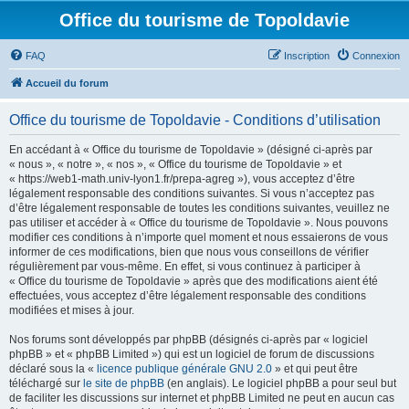
Office du tourisme de Topoldavie
FAQ
Inscription
Connexion
Accueil du forum
Office du tourisme de Topoldavie - Conditions d’utilisation
En accédant à « Office du tourisme de Topoldavie » (désigné ci-après par
« nous », « notre », « nos », « Office du tourisme de Topoldavie » et
« https://web1-math.univ-lyon1.fr/prepa-agreg »), vous acceptez d’être
légalement responsable des conditions suivantes. Si vous n’acceptez pas
d’être légalement responsable de toutes les conditions suivantes, veuillez ne
pas utiliser et accéder à « Office du tourisme de Topoldavie ». Nous pouvons
modifier ces conditions à n’importe quel moment et nous essaierons de vous
informer de ces modifications, bien que nous vous conseillons de vérifier
régulièrement par vous-même. En effet, si vous continuez à participer à
« Office du tourisme de Topoldavie » après que des modifications aient été
effectuées, vous acceptez d’être légalement responsable des conditions
modifiées et mises à jour.
Nos forums sont développés par phpBB (désignés ci-après par « logiciel
phpBB » et « phpBB Limited ») qui est un logiciel de forum de discussions
déclaré sous la «
licence publique générale GNU 2.0
» et qui peut être
téléchargé sur
le site de phpBB
(en anglais). Le logiciel phpBB a pour seul but
de faciliter les discussions sur internet et phpBB Limited ne peut en aucun cas