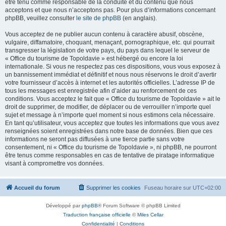
être tenu comme responsable de la conduite et du contenu que nous
acceptons et que nous n’acceptons pas. Pour plus d’informations concernant
phpBB, veuillez consulter
le site de phpBB
(en anglais).
Vous acceptez de ne publier aucun contenu à caractère abusif, obscène,
vulgaire, diffamatoire, choquant, menaçant, pornographique, etc. qui pourrait
transgresser la législation de votre pays, du pays dans lequel le serveur de
« Office du tourisme de Topoldavie » est hébergé ou encore la loi
internationale. Si vous ne respectez pas ces dispositions, vous vous exposez à
un bannissement immédiat et définitif et nous nous réservons le droit d’avertir
votre fournisseur d’accès à internet et les autorités officielles. L’adresse IP de
tous les messages est enregistrée afin d’aider au renforcement de ces
conditions. Vous acceptez le fait que « Office du tourisme de Topoldavie » ait le
droit de supprimer, de modifier, de déplacer ou de verrouiller n’importe quel
sujet et message à n’importe quel moment si nous estimons cela nécessaire.
En tant qu’utilisateur, vous acceptez que toutes les informations que vous avez
renseignées soient enregistrées dans notre base de données. Bien que ces
informations ne seront pas diffusées à une tierce partie sans votre
consentement, ni « Office du tourisme de Topoldavie », ni phpBB, ne pourront
être tenus comme responsables en cas de tentative de piratage informatique
visant à compromettre vos données.
Accueil du forum
Supprimer les cookies
Fuseau horaire sur
UTC+02:00
Développé par
phpBB
® Forum Software © phpBB Limited
Traduction française officielle
©
Miles Cellar
Confidentialité
|
Conditions