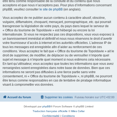
être tenu comme responsable de la conduite et du contenu que nous
acceptons et que nous n’acceptons pas. Pour plus d’informations concernant
phpBB, veuillez consulter
le site de phpBB
(en anglais).
Vous acceptez de ne publier aucun contenu à caractère abusif, obscène,
vulgaire, diffamatoire, choquant, menaçant, pornographique, etc. qui pourrait
transgresser la législation de votre pays, du pays dans lequel le serveur de
« Office du tourisme de Topoldavie » est hébergé ou encore la loi
internationale. Si vous ne respectez pas ces dispositions, vous vous exposez à
un bannissement immédiat et définitif et nous nous réservons le droit d’avertir
votre fournisseur d’accès à internet et les autorités officielles. L’adresse IP de
tous les messages est enregistrée afin d’aider au renforcement de ces
conditions. Vous acceptez le fait que « Office du tourisme de Topoldavie » ait le
droit de supprimer, de modifier, de déplacer ou de verrouiller n’importe quel
sujet et message à n’importe quel moment si nous estimons cela nécessaire.
En tant qu’utilisateur, vous acceptez que toutes les informations que vous avez
renseignées soient enregistrées dans notre base de données. Bien que ces
informations ne seront pas diffusées à une tierce partie sans votre
consentement, ni « Office du tourisme de Topoldavie », ni phpBB, ne pourront
être tenus comme responsables en cas de tentative de piratage informatique
visant à compromettre vos données.
Accueil du forum
Supprimer les cookies
Fuseau horaire sur
UTC+02:00
Développé par
phpBB
® Forum Software © phpBB Limited
Traduction française officielle
©
Miles Cellar
Confidentialité
|
Conditions