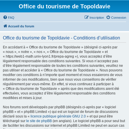
Office du tourisme de Topoldavie
FAQ
Inscription
Connexion
Accueil du forum
Office du tourisme de Topoldavie - Conditions d’utilisation
En accédant à « Office du tourisme de Topoldavie » (désigné ci-après par
« nous », « notre », « nos », « Office du tourisme de Topoldavie » et
« https://web1-math.univ-lyon1.fr/prepa-agreg »), vous acceptez d’être
légalement responsable des conditions suivantes. Si vous n’acceptez pas
d’être légalement responsable de toutes les conditions suivantes, veuillez ne
pas utiliser et accéder à « Office du tourisme de Topoldavie ». Nous pouvons
modifier ces conditions à n’importe quel moment et nous essaierons de vous
informer de ces modifications, bien que nous vous conseillons de vérifier
régulièrement par vous-même. En effet, si vous continuez à participer à
« Office du tourisme de Topoldavie » après que des modifications aient été
effectuées, vous acceptez d’être légalement responsable des conditions
modifiées et mises à jour.
Nos forums sont développés par phpBB (désignés ci-après par « logiciel
phpBB » et « phpBB Limited ») qui est un logiciel de forum de discussions
déclaré sous la «
licence publique générale GNU 2.0
» et qui peut être
téléchargé sur
le site de phpBB
(en anglais). Le logiciel phpBB a pour seul but
de faciliter les discussions sur internet et phpBB Limited ne peut en aucun cas