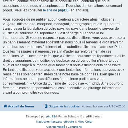
être tenu comme responsable de la conduite et du contenu que nous
acceptons et que nous n’acceptons pas. Pour plus d’informations concernant
phpBB, veuillez consulter
le site de phpBB
(en anglais).
Vous acceptez de ne publier aucun contenu à caractère abusif, obscène,
vulgaire, diffamatoire, choquant, menaçant, pornographique, etc. qui pourrait
transgresser la législation de votre pays, du pays dans lequel le serveur de
« Office du tourisme de Topoldavie » est hébergé ou encore la loi
internationale. Si vous ne respectez pas ces dispositions, vous vous exposez à
un bannissement immédiat et définitif et nous nous réservons le droit d’avertir
votre fournisseur d’accès à internet et les autorités officielles. L’adresse IP de
tous les messages est enregistrée afin d’aider au renforcement de ces
conditions. Vous acceptez le fait que « Office du tourisme de Topoldavie » ait le
droit de supprimer, de modifier, de déplacer ou de verrouiller n’importe quel
sujet et message à n’importe quel moment si nous estimons cela nécessaire.
En tant qu’utilisateur, vous acceptez que toutes les informations que vous avez
renseignées soient enregistrées dans notre base de données. Bien que ces
informations ne seront pas diffusées à une tierce partie sans votre
consentement, ni « Office du tourisme de Topoldavie », ni phpBB, ne pourront
être tenus comme responsables en cas de tentative de piratage informatique
visant à compromettre vos données.
Accueil du forum
Supprimer les cookies
Fuseau horaire sur
UTC+02:00
Développé par
phpBB
® Forum Software © phpBB Limited
Traduction française officielle
©
Miles Cellar
Confidentialité
|
Conditions