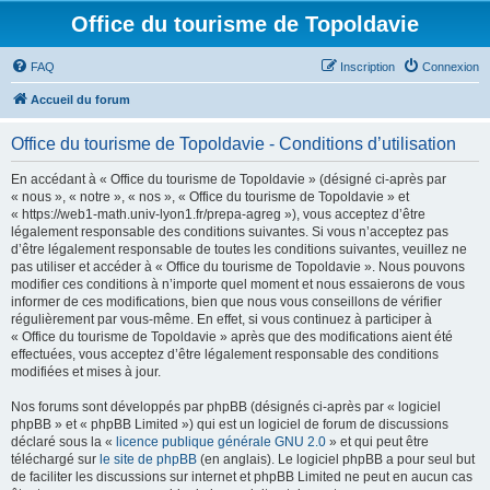
Office du tourisme de Topoldavie
FAQ
Inscription
Connexion
Accueil du forum
Office du tourisme de Topoldavie - Conditions d’utilisation
En accédant à « Office du tourisme de Topoldavie » (désigné ci-après par
« nous », « notre », « nos », « Office du tourisme de Topoldavie » et
« https://web1-math.univ-lyon1.fr/prepa-agreg »), vous acceptez d’être
légalement responsable des conditions suivantes. Si vous n’acceptez pas
d’être légalement responsable de toutes les conditions suivantes, veuillez ne
pas utiliser et accéder à « Office du tourisme de Topoldavie ». Nous pouvons
modifier ces conditions à n’importe quel moment et nous essaierons de vous
informer de ces modifications, bien que nous vous conseillons de vérifier
régulièrement par vous-même. En effet, si vous continuez à participer à
« Office du tourisme de Topoldavie » après que des modifications aient été
effectuées, vous acceptez d’être légalement responsable des conditions
modifiées et mises à jour.
Nos forums sont développés par phpBB (désignés ci-après par « logiciel
phpBB » et « phpBB Limited ») qui est un logiciel de forum de discussions
déclaré sous la «
licence publique générale GNU 2.0
» et qui peut être
téléchargé sur
le site de phpBB
(en anglais). Le logiciel phpBB a pour seul but
de faciliter les discussions sur internet et phpBB Limited ne peut en aucun cas