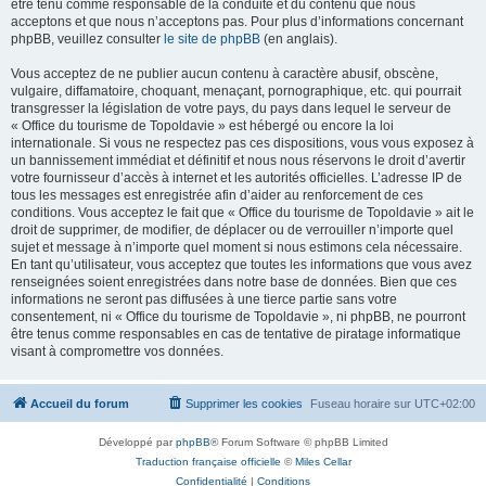
être tenu comme responsable de la conduite et du contenu que nous
acceptons et que nous n’acceptons pas. Pour plus d’informations concernant
phpBB, veuillez consulter
le site de phpBB
(en anglais).
Vous acceptez de ne publier aucun contenu à caractère abusif, obscène,
vulgaire, diffamatoire, choquant, menaçant, pornographique, etc. qui pourrait
transgresser la législation de votre pays, du pays dans lequel le serveur de
« Office du tourisme de Topoldavie » est hébergé ou encore la loi
internationale. Si vous ne respectez pas ces dispositions, vous vous exposez à
un bannissement immédiat et définitif et nous nous réservons le droit d’avertir
votre fournisseur d’accès à internet et les autorités officielles. L’adresse IP de
tous les messages est enregistrée afin d’aider au renforcement de ces
conditions. Vous acceptez le fait que « Office du tourisme de Topoldavie » ait le
droit de supprimer, de modifier, de déplacer ou de verrouiller n’importe quel
sujet et message à n’importe quel moment si nous estimons cela nécessaire.
En tant qu’utilisateur, vous acceptez que toutes les informations que vous avez
renseignées soient enregistrées dans notre base de données. Bien que ces
informations ne seront pas diffusées à une tierce partie sans votre
consentement, ni « Office du tourisme de Topoldavie », ni phpBB, ne pourront
être tenus comme responsables en cas de tentative de piratage informatique
visant à compromettre vos données.
Accueil du forum
Supprimer les cookies
Fuseau horaire sur
UTC+02:00
Développé par
phpBB
® Forum Software © phpBB Limited
Traduction française officielle
©
Miles Cellar
Confidentialité
|
Conditions