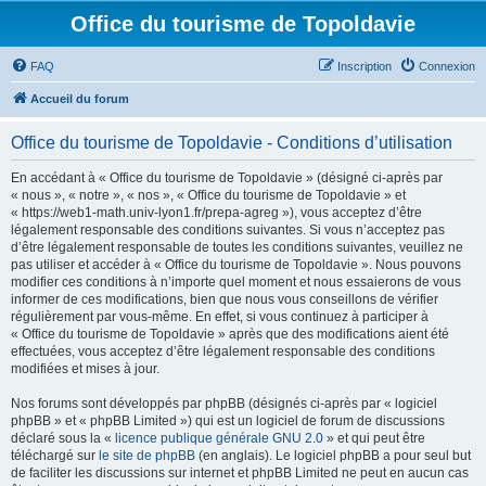
Office du tourisme de Topoldavie
FAQ
Inscription
Connexion
Accueil du forum
Office du tourisme de Topoldavie - Conditions d’utilisation
En accédant à « Office du tourisme de Topoldavie » (désigné ci-après par
« nous », « notre », « nos », « Office du tourisme de Topoldavie » et
« https://web1-math.univ-lyon1.fr/prepa-agreg »), vous acceptez d’être
légalement responsable des conditions suivantes. Si vous n’acceptez pas
d’être légalement responsable de toutes les conditions suivantes, veuillez ne
pas utiliser et accéder à « Office du tourisme de Topoldavie ». Nous pouvons
modifier ces conditions à n’importe quel moment et nous essaierons de vous
informer de ces modifications, bien que nous vous conseillons de vérifier
régulièrement par vous-même. En effet, si vous continuez à participer à
« Office du tourisme de Topoldavie » après que des modifications aient été
effectuées, vous acceptez d’être légalement responsable des conditions
modifiées et mises à jour.
Nos forums sont développés par phpBB (désignés ci-après par « logiciel
phpBB » et « phpBB Limited ») qui est un logiciel de forum de discussions
déclaré sous la «
licence publique générale GNU 2.0
» et qui peut être
téléchargé sur
le site de phpBB
(en anglais). Le logiciel phpBB a pour seul but
de faciliter les discussions sur internet et phpBB Limited ne peut en aucun cas