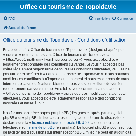
Office du tourisme de Topoldavie
FAQ
Inscription
Connexion
Accueil du forum
Office du tourisme de Topoldavie - Conditions d’utilisation
En accédant à « Office du tourisme de Topoldavie » (désigné ci-après par
« nous », « notre », « nos », « Office du tourisme de Topoldavie » et
« https://web1-math.univ-lyon1.fr/prepa-agreg »), vous acceptez d’être
légalement responsable des conditions suivantes. Si vous n’acceptez pas
d’être légalement responsable de toutes les conditions suivantes, veuillez ne
pas utiliser et accéder à « Office du tourisme de Topoldavie ». Nous pouvons
modifier ces conditions à n’importe quel moment et nous essaierons de vous
informer de ces modifications, bien que nous vous conseillons de vérifier
régulièrement par vous-même. En effet, si vous continuez à participer à
« Office du tourisme de Topoldavie » après que des modifications aient été
effectuées, vous acceptez d’être légalement responsable des conditions
modifiées et mises à jour.
Nos forums sont développés par phpBB (désignés ci-après par « logiciel
phpBB » et « phpBB Limited ») qui est un logiciel de forum de discussions
déclaré sous la «
licence publique générale GNU 2.0
» et qui peut être
téléchargé sur
le site de phpBB
(en anglais). Le logiciel phpBB a pour seul but
de faciliter les discussions sur internet et phpBB Limited ne peut en aucun cas