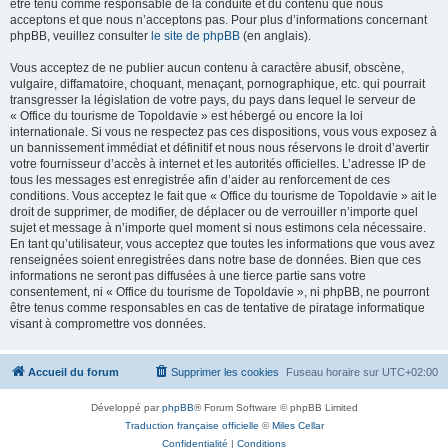
être tenu comme responsable de la conduite et du contenu que nous
acceptons et que nous n’acceptons pas. Pour plus d’informations concernant
phpBB, veuillez consulter
le site de phpBB
(en anglais).
Vous acceptez de ne publier aucun contenu à caractère abusif, obscène,
vulgaire, diffamatoire, choquant, menaçant, pornographique, etc. qui pourrait
transgresser la législation de votre pays, du pays dans lequel le serveur de
« Office du tourisme de Topoldavie » est hébergé ou encore la loi
internationale. Si vous ne respectez pas ces dispositions, vous vous exposez à
un bannissement immédiat et définitif et nous nous réservons le droit d’avertir
votre fournisseur d’accès à internet et les autorités officielles. L’adresse IP de
tous les messages est enregistrée afin d’aider au renforcement de ces
conditions. Vous acceptez le fait que « Office du tourisme de Topoldavie » ait le
droit de supprimer, de modifier, de déplacer ou de verrouiller n’importe quel
sujet et message à n’importe quel moment si nous estimons cela nécessaire.
En tant qu’utilisateur, vous acceptez que toutes les informations que vous avez
renseignées soient enregistrées dans notre base de données. Bien que ces
informations ne seront pas diffusées à une tierce partie sans votre
consentement, ni « Office du tourisme de Topoldavie », ni phpBB, ne pourront
être tenus comme responsables en cas de tentative de piratage informatique
visant à compromettre vos données.
Accueil du forum
Supprimer les cookies
Fuseau horaire sur
UTC+02:00
Développé par
phpBB
® Forum Software © phpBB Limited
Traduction française officielle
©
Miles Cellar
Confidentialité
|
Conditions