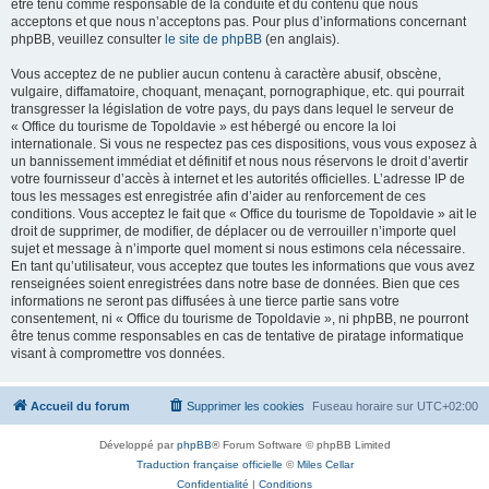
être tenu comme responsable de la conduite et du contenu que nous
acceptons et que nous n’acceptons pas. Pour plus d’informations concernant
phpBB, veuillez consulter
le site de phpBB
(en anglais).
Vous acceptez de ne publier aucun contenu à caractère abusif, obscène,
vulgaire, diffamatoire, choquant, menaçant, pornographique, etc. qui pourrait
transgresser la législation de votre pays, du pays dans lequel le serveur de
« Office du tourisme de Topoldavie » est hébergé ou encore la loi
internationale. Si vous ne respectez pas ces dispositions, vous vous exposez à
un bannissement immédiat et définitif et nous nous réservons le droit d’avertir
votre fournisseur d’accès à internet et les autorités officielles. L’adresse IP de
tous les messages est enregistrée afin d’aider au renforcement de ces
conditions. Vous acceptez le fait que « Office du tourisme de Topoldavie » ait le
droit de supprimer, de modifier, de déplacer ou de verrouiller n’importe quel
sujet et message à n’importe quel moment si nous estimons cela nécessaire.
En tant qu’utilisateur, vous acceptez que toutes les informations que vous avez
renseignées soient enregistrées dans notre base de données. Bien que ces
informations ne seront pas diffusées à une tierce partie sans votre
consentement, ni « Office du tourisme de Topoldavie », ni phpBB, ne pourront
être tenus comme responsables en cas de tentative de piratage informatique
visant à compromettre vos données.
Accueil du forum
Supprimer les cookies
Fuseau horaire sur
UTC+02:00
Développé par
phpBB
® Forum Software © phpBB Limited
Traduction française officielle
©
Miles Cellar
Confidentialité
|
Conditions