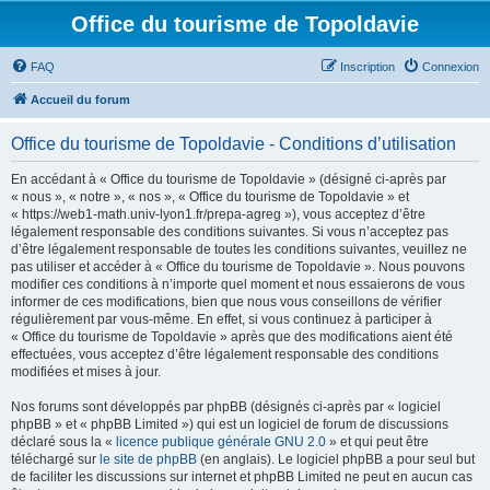
Office du tourisme de Topoldavie
FAQ
Inscription
Connexion
Accueil du forum
Office du tourisme de Topoldavie - Conditions d’utilisation
En accédant à « Office du tourisme de Topoldavie » (désigné ci-après par
« nous », « notre », « nos », « Office du tourisme de Topoldavie » et
« https://web1-math.univ-lyon1.fr/prepa-agreg »), vous acceptez d’être
légalement responsable des conditions suivantes. Si vous n’acceptez pas
d’être légalement responsable de toutes les conditions suivantes, veuillez ne
pas utiliser et accéder à « Office du tourisme de Topoldavie ». Nous pouvons
modifier ces conditions à n’importe quel moment et nous essaierons de vous
informer de ces modifications, bien que nous vous conseillons de vérifier
régulièrement par vous-même. En effet, si vous continuez à participer à
« Office du tourisme de Topoldavie » après que des modifications aient été
effectuées, vous acceptez d’être légalement responsable des conditions
modifiées et mises à jour.
Nos forums sont développés par phpBB (désignés ci-après par « logiciel
phpBB » et « phpBB Limited ») qui est un logiciel de forum de discussions
déclaré sous la «
licence publique générale GNU 2.0
» et qui peut être
téléchargé sur
le site de phpBB
(en anglais). Le logiciel phpBB a pour seul but
de faciliter les discussions sur internet et phpBB Limited ne peut en aucun cas