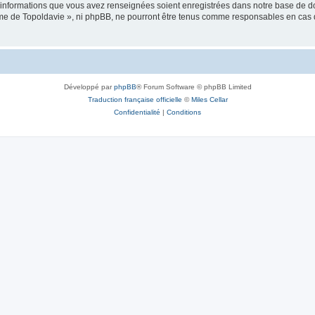
es informations que vous avez renseignées soient enregistrées dans notre base de 
isme de Topoldavie », ni phpBB, ne pourront être tenus comme responsables en cas 
Développé par
phpBB
® Forum Software © phpBB Limited
Traduction française officielle
©
Miles Cellar
Confidentialité
|
Conditions