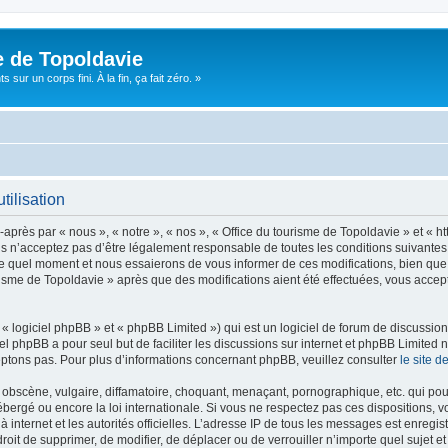
e de Topoldavie
sur un corps fini. À la fin, ça fait zéro. »
tilisation
après par « nous », « notre », « nos », « Office du tourisme de Topoldavie » et « h
 n’acceptez pas d’être légalement responsable de toutes les conditions suivantes, v
e quel moment et nous essaierons de vous informer de ces modifications, bien que 
ourisme de Topoldavie » après que des modifications aient été effectuées, vous acce
 logiciel phpBB » et « phpBB Limited ») qui est un logiciel de forum de discussio
iel phpBB a pour seul but de faciliter les discussions sur internet et phpBB Limit
ptons pas. Pour plus d’informations concernant phpBB, veuillez consulter
le site 
obscène, vulgaire, diffamatoire, choquant, menaçant, pornographique, etc. qui pourr
ébergé ou encore la loi internationale. Si vous ne respectez pas ces dispositions, 
 à internet et les autorités officielles. L’adresse IP de tous les messages est enregi
e droit de supprimer, de modifier, de déplacer ou de verrouiller n’importe quel suje