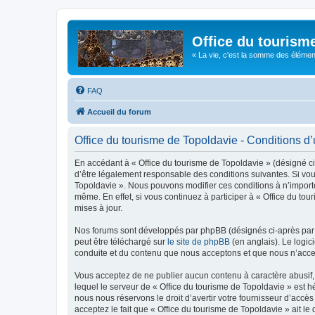
Office du tourism
« La vie, c'est la somme des éléments 
FAQ
Accueil du forum
Office du tourisme de Topoldavie - Conditions d’u
En accédant à « Office du tourisme de Topoldavie » (désigné ci-
d’être légalement responsable des conditions suivantes. Si vous
Topoldavie ». Nous pouvons modifier ces conditions à n’import
même. En effet, si vous continuez à participer à « Office du t
mises à jour.
Nos forums sont développés par phpBB (désignés ci-après par «
peut être téléchargé sur
le site de phpBB
(en anglais). Le logic
conduite et du contenu que nous acceptons et que nous n’acce
Vous acceptez de ne publier aucun contenu à caractère abusif, 
lequel le serveur de « Office du tourisme de Topoldavie » est h
nous nous réservons le droit d’avertir votre fournisseur d’accès
acceptez le fait que « Office du tourisme de Topoldavie » ait l