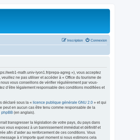
Inscription
Connexion
ttps://web1-math.univ-lyon1.fr/prepa-agreg »), vous acceptez
euillez ne pas utiliser et accéder à « Office du tourisme de
nous vous conseillons de vérifier régulièrement par vous-
ptez d’être légalement responsable des conditions modifiées et
ns déclaré sous la «
licence publique générale GNU 2.0
» et qui
ed ne peut en aucun cas être tenu comme responsable de la
de phpBB
(en anglais).
ait transgresser la législation de votre pays, du pays dans
vous vous exposez à un bannissement immédiat et définitif et
strée afin d’aider au renforcement de ces conditions. Vous
t et message à n’importe quel moment si nous estimons cela